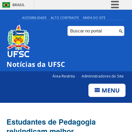
BRASIL
Simplifique!
ACESSIBILIDADE
ALTO CONTRASTE
MAPA DO SITE
Comunica BR
Participe
Acesso à informação
Legislação
Notícias da UFSC
Canais
Área Restrita
Administradores do Site
MENU
Estudantes de Pedagogia
reivindicam melhor