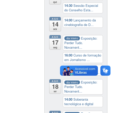
qui
14:30
Sessão Especial
do Conselho Esta...
AGO
14:00
Lançamento da
14
cinebiografia de D...
sex
AGO
Exposição:
dia inteiro
17
Perder Tudo.
Novament...
seg
16:00
Curso de formação
em Jornalismo ...
19:00
Aula Magna do
IELA: Homenagem ao...
AGO
Exposição:
dia inteiro
18
Perder Tudo.
Novament...
ter
14:00
Soberania
tecnológica e digital
AGO