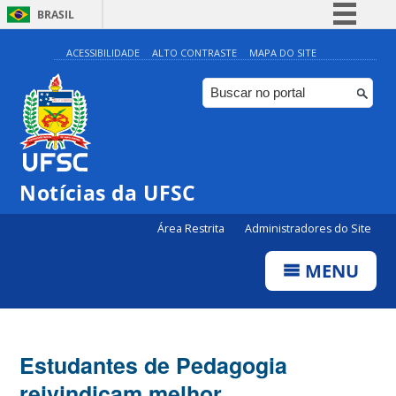
BRASIL
Simplifique!
ACESSIBILIDADE
ALTO CONTRASTE
MAPA DO SITE
Comunica BR
Participe
Acesso à informação
Legislação
Notícias da UFSC
Canais
Área Restrita
Administradores do Site
MENU
Estudantes de Pedagogia
reivindicam melhor