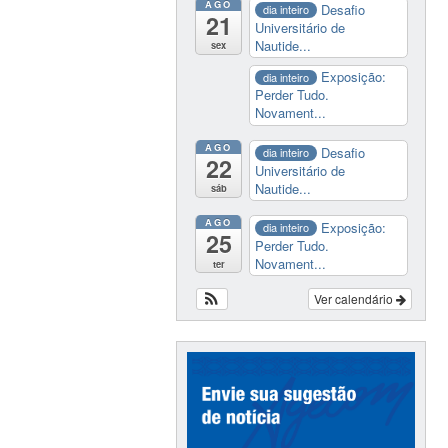
AGO
Desafio
dia inteiro
21
Universitário de
Nautide...
sex
Exposição:
dia inteiro
Perder Tudo.
Novament...
AGO
Desafio
dia inteiro
22
Universitário de
Nautide...
sáb
AGO
Exposição:
dia inteiro
25
Perder Tudo.
Novament...
ter
Ver calendário