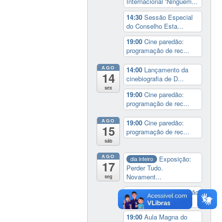
Internacional ‘Ninguém...
14:30
Sessão Especial
do Conselho Esta...
19:00
Cine paredão:
programação de rec...
AGO
14:00
Lançamento da
14
cinebiografia de D...
sex
19:00
Cine paredão:
programação de rec...
AGO
19:00
Cine paredão:
15
programação de rec...
sáb
AGO
Exposição:
dia inteiro
17
Perder Tudo.
Novament...
seg
16:00
Curso de formação
em Jornalismo ...
19:00
Aula Magna do