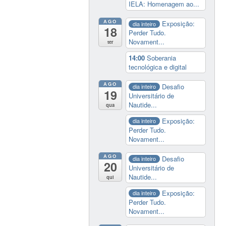
IELA: Homenagem ao...
AGO
Exposição:
dia inteiro
18
Perder Tudo.
Novament...
ter
14:00
Soberania
tecnológica e digital
AGO
Desafio
dia inteiro
19
Universitário de
Nautide...
qua
Exposição:
dia inteiro
Perder Tudo.
Novament...
AGO
Desafio
dia inteiro
20
Universitário de
Nautide...
qui
Exposição:
dia inteiro
Perder Tudo.
Novament...