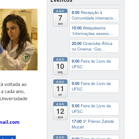
AGO
8:00
Recepção à
7
Comunidade Internacio...
sex
10:00
Webpalestra:
‘Informações essenc...
20:00
Cineclube África
no Cinema: ‘Coc...
AGO
9:00
Feira do Livro da
10
UFSC
seg
AGO
9:00
Feira do Livro da
tá voltada ao
11
UFSC
 a cada ano,
ter
 Universidade
AGO
9:00
Feira do Livro da
12
UFSC
qua
17:00
3º Prêmio Zahidé
mail.com
Muzart
AGO
9:00
Feira do Livro da