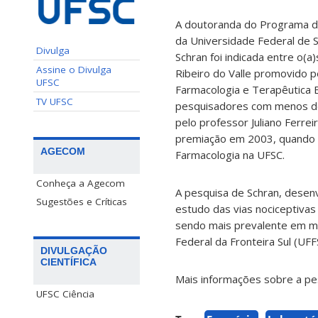
A doutoranda do Programa d
da Universidade Federal de S
Divulga
Schran foi indicada entre o(a)
Assine o Divulga
Ribeiro do Valle promovido p
UFSC
Farmacologia e Terapêutica 
TV UFSC
pesquisadores com menos de
pelo professor Juliano Ferre
premiação em 2003, quando
AGECOM
Farmacologia na UFSC.
Conheça a Agecom
A pesquisa de Schran, desenv
Sugestões e Críticas
estudo das vias nociceptivas
sendo mais prevalente em mu
Federal da Fronteira Sul (UF
DIVULGAÇÃO
CIENTÍFICA
Mais informações sobre a pe
UFSC Ciência