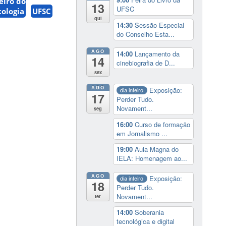
eiro do
13
UFSC
cologia
UFSC
qui
14:30
Sessão Especial
do Conselho Esta...
AGO
14:00
Lançamento da
14
cinebiografia de D...
sex
AGO
Exposição:
dia inteiro
17
Perder Tudo.
Novament...
seg
16:00
Curso de formação
em Jornalismo ...
19:00
Aula Magna do
IELA: Homenagem ao...
AGO
Exposição:
dia inteiro
18
Perder Tudo.
Novament...
ter
14:00
Soberania
tecnológica e digital