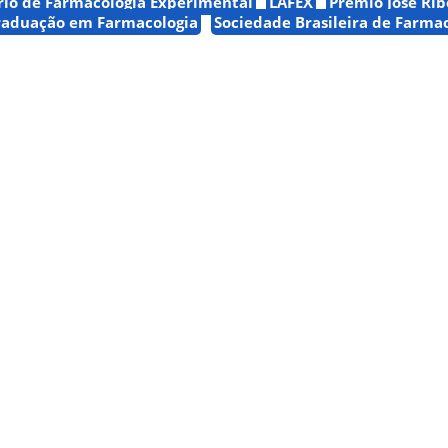
rio de Farmacologia Experimental
LAFEX
Prêmio José Rib
raduação em Farmacologia
Sociedade Brasileira de Farma