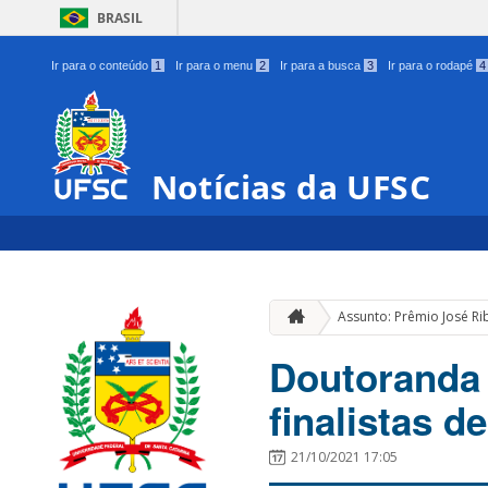
BRASIL
Ir para o conteúdo
1
Ir para o menu
2
Ir para a busca
3
Ir para o rodapé
4
Notícias da UFSC
Assunto: Prêmio José Ri
Doutoranda 
finalistas 
21/10/2021 17:05