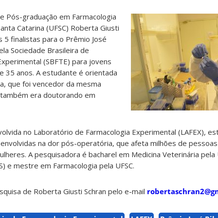
e Pós-graduação em Farmacologia
anta Catarina (UFSC) Roberta Giusti
s 5 finalistas para o Prêmio José
ela Sociedade Brasileira de
Experimental (SBFTE) para jovens
 35 anos. A estudante é orientada
ira, que foi vencedor da mesma
 também era doutorando em
olvida no Laboratório de Farmacologia Experimental (LAFEX), es
 envolvidas na dor pós-operatória, que afeta milhões de pessoas
lheres. A pesquisadora é bacharel em Medicina Veterinária pela
FS) e mestre em Farmacologia pela UFSC.
squisa de Roberta Giusti Schran pelo e-mail
robertaschran2@g