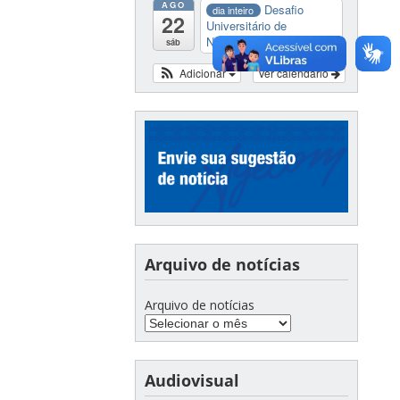
AGO
Desafio
dia inteiro
22
Universitário de
Nautide...
sáb
Adicionar
Ver calendário
Arquivo de notícias
Arquivo de notícias
Audiovisual