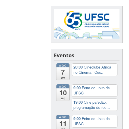
Eventos
AGO
20:00
Cineclube África
7
no Cinema: ‘Coc...
sex
AGO
9:00
Feira do Livro da
10
UFSC
seg
19:00
Cine paredão:
programação de rec...
AGO
9:00
Feira do Livro da
11
UFSC
ter