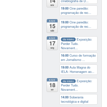
14
cinebiografia de D...
sex
19:00
Cine paredão:
programação de rec...
AGO
19:00
Cine paredão:
15
programação de rec...
sáb
AGO
Exposição:
dia inteiro
17
Perder Tudo.
Novament...
seg
16:00
Curso de formação
em Jornalismo ...
19:00
Aula Magna do
IELA: Homenagem ao...
AGO
Exposição:
dia inteiro
18
Perder Tudo.
Novament...
ter
14:00
Soberania
tecnológica e digital