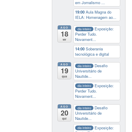
em Jornalismo ...
19:00
Aula Magna do
IELA: Homenagem ao...
AGO
Exposição:
dia inteiro
18
Perder Tudo.
Novament...
ter
14:00
Soberania
tecnológica e digital
AGO
Desafio
dia inteiro
19
Universitário de
Nautide...
qua
Exposição:
dia inteiro
Perder Tudo.
Novament...
AGO
Desafio
dia inteiro
20
Universitário de
Nautide...
qui
Exposição:
dia inteiro