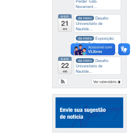
Perder Tudo.
Novament...
AGO
Desafio
dia inteiro
21
Universitário de
Nautide...
sex
Exposição:
dia inteiro
Perder Tudo.
Novament...
AGO
Desafio
dia inteiro
22
Universitário de
Nautide...
sáb
Ver calendário