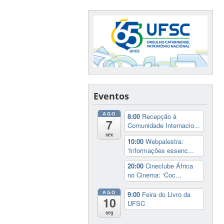
Eventos
AGO
8:00
Recepção à
7
Comunidade Internacio...
sex
10:00
Webpalestra:
‘Informações essenc...
20:00
Cineclube África
no Cinema: ‘Coc...
AGO
9:00
Feira do Livro da
10
UFSC
seg