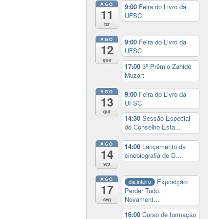
AGO
9:00
Feira do Livro da
11
UFSC
ter
AGO
9:00
Feira do Livro da
12
UFSC
qua
17:00
3º Prêmio Zahidé
Muzart
AGO
9:00
Feira do Livro da
13
UFSC
qui
14:30
Sessão Especial
do Conselho Esta...
AGO
14:00
Lançamento da
14
cinebiografia de D...
sex
AGO
Exposição:
dia inteiro
17
Perder Tudo.
Novament...
seg
16:00
Curso de formação