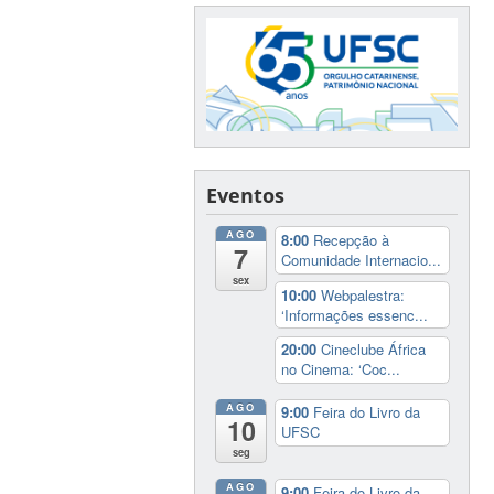
Eventos
AGO
8:00
Recepção à
7
Comunidade Internacio...
sex
10:00
Webpalestra:
‘Informações essenc...
20:00
Cineclube África
no Cinema: ‘Coc...
AGO
9:00
Feira do Livro da
10
UFSC
seg
AGO
9:00
Feira do Livro da