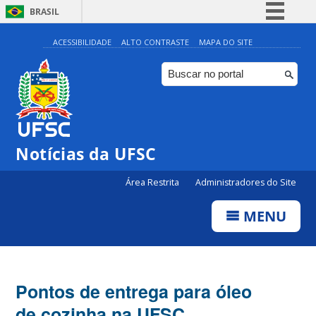
BRASIL
Simplifique!
ACESSIBILIDADE
ALTO CONTRASTE
MAPA DO SITE
Comunica BR
Participe
Acesso à informação
Legislação
Notícias da UFSC
Canais
Área Restrita
Administradores do Site
MENU
Pontos de entrega para óleo
de cozinha na UFSC