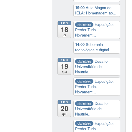
19:00
Aula Magna do
IELA: Homenagem ao...
AGO
Exposição:
dia inteiro
18
Perder Tudo.
Novament...
ter
14:00
Soberania
tecnológica e digital
AGO
Desafio
dia inteiro
19
Universitário de
Nautide...
qua
Exposição:
dia inteiro
Perder Tudo.
Novament...
AGO
Desafio
dia inteiro
20
Universitário de
Nautide...
qui
Exposição:
dia inteiro
Perder Tudo.