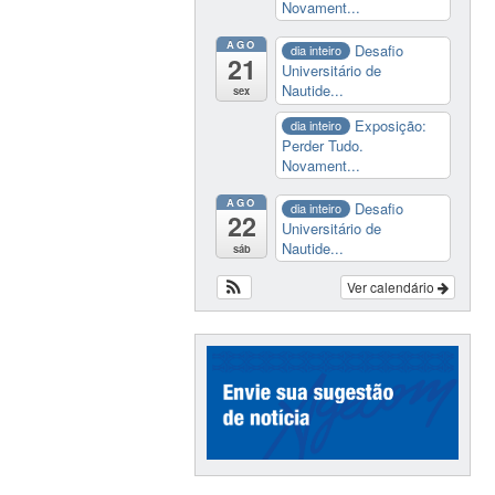
Novament...
AGO
Desafio
dia inteiro
21
Universitário de
Nautide...
sex
Exposição:
dia inteiro
Perder Tudo.
Novament...
AGO
Desafio
dia inteiro
22
Universitário de
Nautide...
sáb
Ver calendário