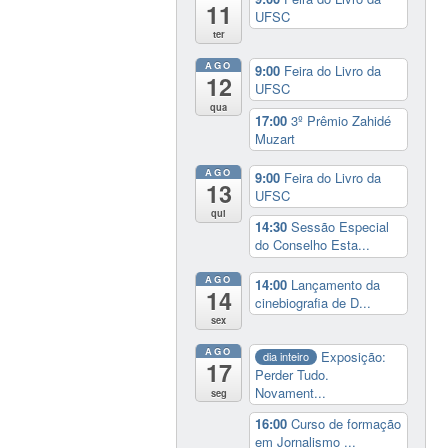
11
UFSC
ter
AGO
9:00
Feira do Livro da
12
UFSC
qua
17:00
3º Prêmio Zahidé
Muzart
AGO
9:00
Feira do Livro da
13
UFSC
qui
14:30
Sessão Especial
do Conselho Esta...
AGO
14:00
Lançamento da
14
cinebiografia de D...
sex
AGO
Exposição:
dia inteiro
17
Perder Tudo.
Novament...
seg
16:00
Curso de formação
em Jornalismo ...