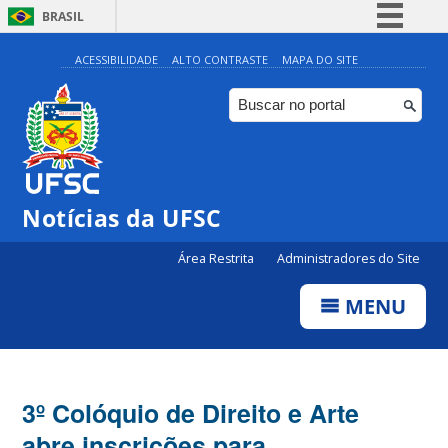
BRASIL
Simplifique!
ACESSIBILIDADE
ALTO CONTRASTE
MAPA DO SITE
Comunica BR
Participe
Acesso à informação
Legislação
Notícias da UFSC
Canais
Área Restrita
Administradores do Site
MENU
3º Colóquio de Direito e Arte
abre inscrições para