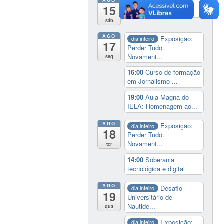
19:00
Cine paredão:
15
programação de rec...
sáb
AGO
Exposição:
dia inteiro
17
Perder Tudo.
Novament...
seg
16:00
Curso de formação
em Jornalismo ...
19:00
Aula Magna do
IELA: Homenagem ao...
AGO
Exposição:
dia inteiro
18
Perder Tudo.
Novament...
ter
14:00
Soberania
tecnológica e digital
AGO
Desafio
dia inteiro
19
Universitário de
Nautide...
qua
Exposição:
dia inteiro