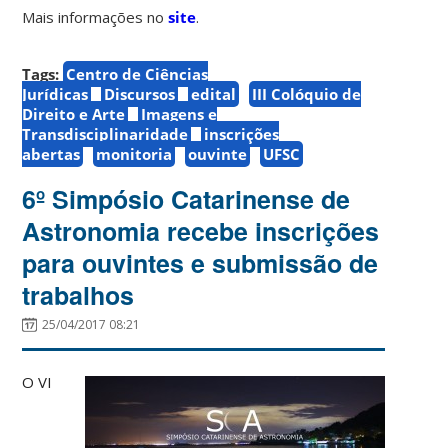
Mais informações no
site
.
Tags:
Centro de Ciências
Jurídicas
Discursos
edital
III Colóquio de
Direito e Arte
Imagens e
Transdisciplinaridade
inscrições
abertas
monitoria
ouvinte
UFSC
6º Simpósio Catarinense de
Astronomia recebe inscrições
para ouvintes e submissão de
trabalhos
25/04/2017 08:21
O VI