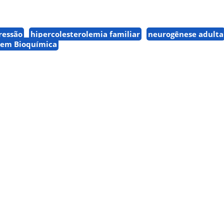
ressão
hipercolesterolemia familiar
neurogênese adulta
 em Bioquímica