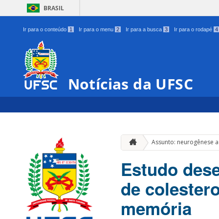
BRASIL
Ir para o conteúdo
1
Ir para o menu
2
Ir para a busca
3
Ir para o rodapé
4
Notícias da UFSC
Assunto: neurogênese a
Estudo dese
de colester
memória