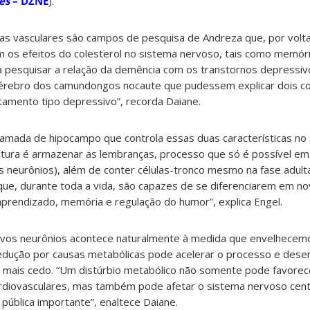
es
– DZNE
).
as vasculares são campos de pesquisa de Andreza que, por volt
 os efeitos do colesterol no sistema nervoso, tais como memóri
 pesquisar a relação da demência com os transtornos depressi
 cérebro dos camundongos nocaute que pudessem explicar dois 
mento tipo depressivo”, recorda Daiane.
amada de hipocampo que controla essas duas características no
rutura é armazenar as lembranças, processo que só é possível em
s neurônios), além de conter células-tronco mesmo na fase adult
que, durante toda a vida, são capazes de se diferenciarem em n
prendizado, memória e regulação do humor”, explica Engel.
vos neurônios acontece naturalmente à medida que envelhecemo
edução por causas metabólicas pode acelerar o processo e dese
mais cedo. “Um distúrbio metabólico não somente pode favorec
diovasculares, mas também pode afetar o sistema nervoso centr
ública importante”, enaltece Daiane.