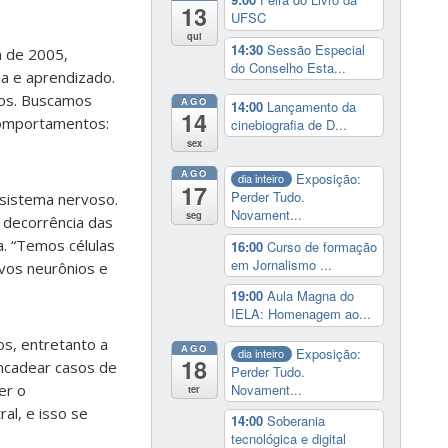
13
UFSC
qui
14:30
Sessão Especial
a de 2005,
do Conselho Esta...
a e aprendizado.
vos. Buscamos
AGO
14:00
Lançamento da
14
comportamentos:
cinebiografia de D...
sex
AGO
Exposição:
dia inteiro
17
Perder Tudo.
 sistema nervoso.
Novament...
seg
 decorrência das
a. “Temos células
16:00
Curso de formação
em Jornalismo ...
ovos neurônios e
19:00
Aula Magna do
IELA: Homenagem ao...
s, entretanto a
AGO
Exposição:
dia inteiro
18
ncadear casos de
Perder Tudo.
Novament...
er o
ter
al, e isso se
14:00
Soberania
tecnológica e digital