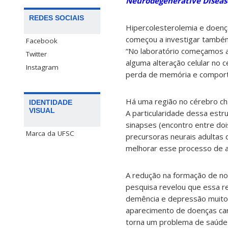
Neurodegenerative Diseas
REDES SOCIAIS
Hipercolesterolemia e doenç
começou a investigar também
Facebook
“No laboratório começamos a
Twitter
alguma alteração celular no
Instagram
perda de memória e comporta
Há uma região no cérebro ch
IDENTIDADE
VISUAL
A particularidade dessa est
sinapses (encontro entre doi
Marca da UFSC
precursoras neurais adultas 
melhorar esse processo de a
A redução na formação de no
pesquisa revelou que essa r
demência e depressão muito 
aparecimento de doenças car
torna um problema de saúde p