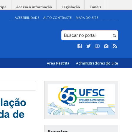
cipe
Acesso à informação
Legislação
Canais
ACESSIBILIDADE
ALTO CONTRASTE
MAPA DO SITE
Área Restrita
Administradores do Site
elação
da de
Eventos