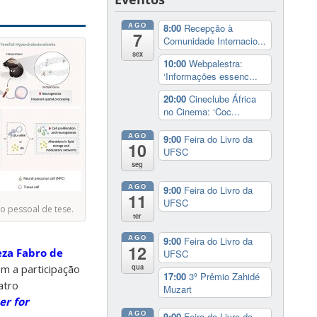
AGO
8:00
Recepção à
7
Comunidade Internacio...
sex
10:00
Webpalestra:
‘Informações essenc...
20:00
Cineclube África
no Cinema: ‘Coc...
AGO
9:00
Feira do Livro da
10
UFSC
seg
AGO
9:00
Feira do Livro da
11
UFSC
ivo pessoal de tese.
ter
AGO
9:00
Feira do Livro da
12
za Fabro de
UFSC
qua
m a participação
17:00
3º Prêmio Zahidé
atro
Muzart
r for
AGO
9:00
Feira do Livro da