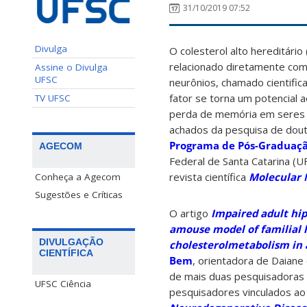
31/10/2019 07:52
Divulga
O colesterol alto hereditário 
relacionado diretamente co
Assine o Divulga
UFSC
neurônios, chamado cientifi
fator se torna um potencial
TV UFSC
perda de memória em seres v
achados da pesquisa de dou
Programa de Pós-Graduaç
AGECOM
Federal de Santa Catarina (U
revista científica
Molecular 
Conheça a Agecom
Sugestões e Críticas
O artigo
Impaired adult hi
amouse model of familial 
DIVULGAÇÃO
cholesterolmetabolism in a
CIENTÍFICA
Bem
, orientadora de Daiane
de mais duas pesquisadoras 
UFSC Ciência
pesquisadores vinculados a