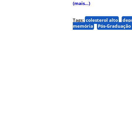
(mais…)
Tags:
colesterol alto
dep
memória
Pós-Graduação