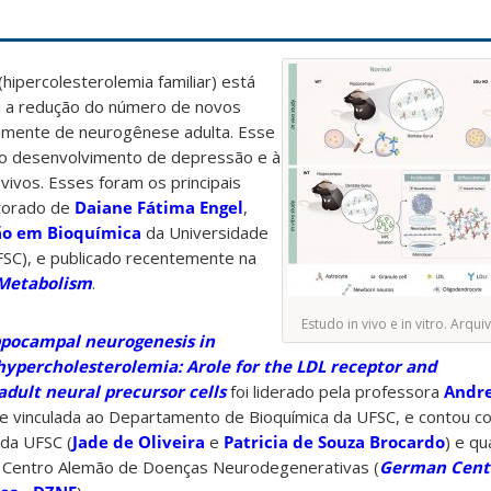
(hipercolesterolemia familiar) está
m a redução do número de novos
camente de neurogênese adulta. Esse
 ao desenvolvimento de depressão e à
ivos. Esses foram os principais
torado de
Daiane Fátima Engel
,
ão em Bioquímica
da Universidade
FSC), e publicado recentemente na
Metabolism
.
Estudo in vivo e in vitro. Arqu
ppocampal neurogenesis in
hypercholesterolemia: Arole for the LDL receptor and
dult neural precursor cells
foi liderado pela professora
Andre
 e vinculada ao Departamento de Bioquímica da UFSC, e contou co
da UFSC (
Jade de Oliveira
e
Patricia de Souza Brocardo
) e qu
o Centro Alemão de Doenças Neurodegenerativas (
German Cente