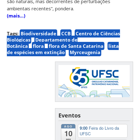
são naturais, mas decorrentes de perturbações
ambientais recentes”, pondera.
(mais…)
Tags:
Biodiversidade
CCB
Centro de Ciências
Biológicas
Departamento de
Botânica
flora
flora de Santa Catarina
lista
de espécies em extinção
Myrceugenia
Eventos
AGO
9:00
Feira do Livro da
10
UFSC
seg