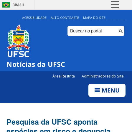
BRASIL
Simplifique!
ACESSIBILIDADE
ALTO CONTRASTE
MAPA DO SITE
Comunica BR
Participe
Acesso à informação
Legislação
Notícias da UFSC
Canais
Área Restrita
Administradores do Site
MENU
Pesquisa da UFSC aponta
espécies em risco e denuncia