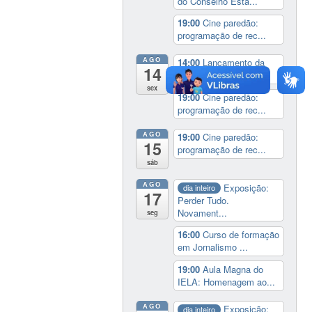
do Conselho Esta...
19:00
Cine paredão:
programação de rec...
AGO
14:00
Lançamento da
14
cinebiografia de D...
sex
19:00
Cine paredão:
programação de rec...
AGO
19:00
Cine paredão:
15
programação de rec...
sáb
AGO
Exposição:
dia inteiro
17
Perder Tudo.
Novament...
seg
16:00
Curso de formação
em Jornalismo ...
19:00
Aula Magna do
IELA: Homenagem ao...
AGO
Exposição:
dia inteiro