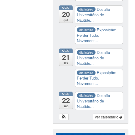
AGO
Desafio
dia inteiro
20
Universitário de
Nautide...
qui
Exposição:
dia inteiro
Perder Tudo.
Novament...
AGO
Desafio
dia inteiro
21
Universitário de
Nautide...
sex
Exposição:
dia inteiro
Perder Tudo.
Novament...
AGO
Desafio
dia inteiro
22
Universitário de
Nautide...
sáb
Ver calendário