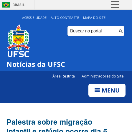
BRASIL
Simplifique!
ACESSIBILIDADE
ALTO CONTRASTE
MAPA DO SITE
Comunica BR
Participe
Acesso à informação
Legislação
Notícias da UFSC
Canais
Área Restrita
Administradores do Site
MENU
Palestra sobre migração
infantil e refúgio ocorre dia 5