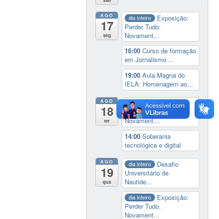
sáb
AGO
Exposição:
dia inteiro
17
Perder Tudo.
Novament...
seg
16:00
Curso de formação
em Jornalismo ...
19:00
Aula Magna do
IELA: Homenagem ao...
AGO
Exposição:
dia inteiro
18
Perder Tudo.
Novament...
ter
14:00
Soberania
tecnológica e digital
AGO
Desafio
dia inteiro
19
Universitário de
Nautide...
qua
Exposição:
dia inteiro
Perder Tudo.
Novament...