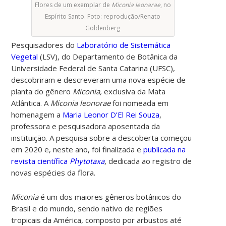
Flores de um exemplar de
Miconia leonarae
, no
Espírito Santo. Foto: reprodução/Renato
Goldenberg
Pesquisadores do
Laboratório de Sistemática
Vegetal
(LSV), do Departamento de Botânica da
Universidade Federal de Santa Catarina (UFSC),
descobriram e descreveram uma nova espécie de
planta do gênero
Miconia,
exclusiva da Mata
Atlântica. A
Miconia leonorae
foi nomeada em
homenagem a
Maria Leonor D’El Rei Souza
,
professora e pesquisadora aposentada da
instituição. A pesquisa sobre a descoberta começou
em 2020 e, neste ano, foi finalizada e
publicada na
revista científica
Phytotaxa
, dedicada ao registro de
novas espécies da flora.
Miconia
é um dos maiores gêneros botânicos do
Brasil e do mundo, sendo nativo de regiões
tropicais da América, composto por arbustos até