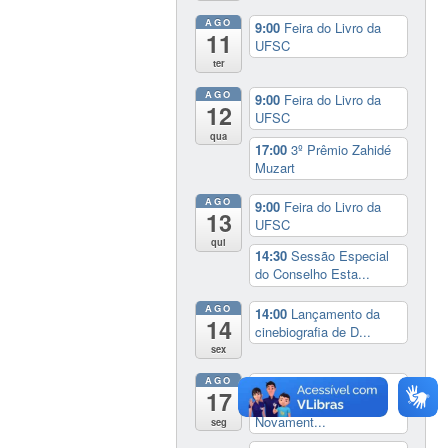
AGO
9:00
Feira do Livro da
11
UFSC
ter
AGO
9:00
Feira do Livro da
12
UFSC
qua
17:00
3º Prêmio Zahidé
Muzart
AGO
9:00
Feira do Livro da
13
UFSC
qui
14:30
Sessão Especial
do Conselho Esta...
AGO
14:00
Lançamento da
14
cinebiografia de D...
sex
AGO
Exposição:
dia inteiro
17
Perder Tudo.
Novament...
seg