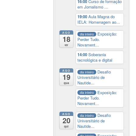
16:00
Curso de formação
em Jornalismo ...
19:00
Aula Magna do
IELA: Homenagem ao...
AGO
Exposição:
dia inteiro
18
Perder Tudo.
Novament...
ter
14:00
Soberania
tecnológica e digital
AGO
Desafio
dia inteiro
19
Universitário de
Nautide...
qua
Exposição:
dia inteiro
Perder Tudo.
Novament...
AGO
Desafio
dia inteiro
20
Universitário de
Nautide...
qui
Exposição:
dia inteiro