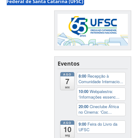
Federal de Santa Catarina (UFSC)
Eventos
AGO
8:00
Recepção à
7
Comunidade Internacio...
sex
10:00
Webpalestra:
‘Informações essenc...
20:00
Cineclube África
no Cinema: ‘Coc...
AGO
9:00
Feira do Livro da
10
UFSC
seg