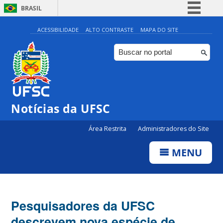
BRASIL
Simplifique!
ACESSIBILIDADE
ALTO CONTRASTE
MAPA DO SITE
Comunica BR
Participe
Acesso à informação
Legislação
Notícias da UFSC
Canais
Área Restrita
Administradores do Site
MENU
Pesquisadores da UFSC
descrevem nova espécie de