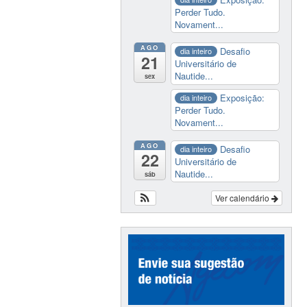
Perder Tudo.
Novament...
AGO
Desafio
dia inteiro
21
Universitário de
Nautide...
sex
Exposição:
dia inteiro
Perder Tudo.
Novament...
AGO
Desafio
dia inteiro
22
Universitário de
Nautide...
sáb
Ver calendário