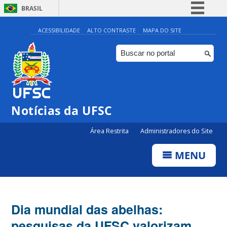
BRASIL
Simplifique!
ACESSIBILIDADE
ALTO CONTRASTE
MAPA DO SITE
Comunica BR
Participe
Acesso à informação
Legislação
Notícias da UFSC
Canais
Área Restrita
Administradores do Site
MENU
Dia mundial das abelhas:
pesquisas da UFSC valorizam