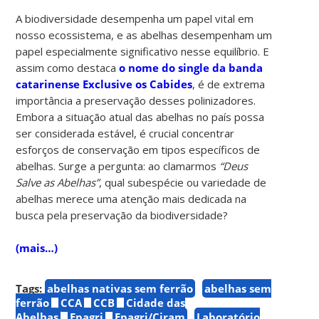
A biodiversidade desempenha um papel vital em
nosso ecossistema, e as abelhas desempenham um
papel especialmente significativo nesse equilíbrio. E
assim como destaca
o nome do single da banda
catarinense Exclusive os Cabides
, é de extrema
importância a preservação desses polinizadores.
Embora a situação atual das abelhas no país possa
ser considerada estável, é crucial concentrar
esforços de conservação em tipos específicos de
abelhas. Surge a pergunta: ao clamarmos
“Deus
Salve as Abelhas”
, qual subespécie ou variedade de
abelhas merece uma atenção mais dedicada na
busca pela preservação da biodiversidade?
(mais…)
Tags:
abelhas nativas sem ferrão
abelhas sem
ferrão
CCA
CCB
Cidade das
Abelhas
Epagri
Epagri/Ciram
Laboratório