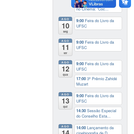
20:00
Cineclube África
no Cinema: ‘Coc...
AGO
9:00
Feira do Livro da
10
UFSC
seg
AGO
9:00
Feira do Livro da
11
UFSC
ter
AGO
9:00
Feira do Livro da
12
UFSC
qua
17:00
3º Prêmio Zahidé
Muzart
AGO
9:00
Feira do Livro da
13
UFSC
qui
14:30
Sessão Especial
do Conselho Esta...
AGO
14:00
Lançamento da
14
cinebiografia de D...