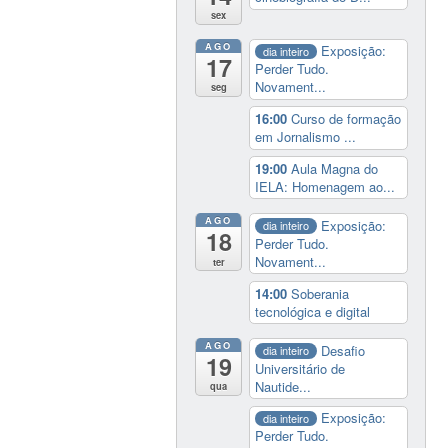
sex
AGO
Exposição:
dia inteiro
17
Perder Tudo.
Novament...
seg
16:00
Curso de formação
em Jornalismo ...
19:00
Aula Magna do
IELA: Homenagem ao...
AGO
Exposição:
dia inteiro
18
Perder Tudo.
Novament...
ter
14:00
Soberania
tecnológica e digital
AGO
Desafio
dia inteiro
19
Universitário de
Nautide...
qua
Exposição:
dia inteiro
Perder Tudo.