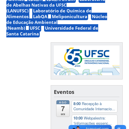
de Abelhas Nativas da UFSC
(LANUFSC)
Laboratório de Química de
Alimentos
LabQA
Meliponicultura
Núcleo
de Educação Ambiental
(Neamb)
UFSC
Universidade Federal de
Santa Catarina
Eventos
AGO
8:00
Recepção à
7
Comunidade Internacio...
sex
10:00
Webpalestra:
‘Informações essenc...