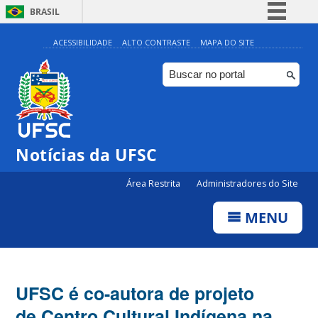
BRASIL
Simplifique!
ACESSIBILIDADE
ALTO CONTRASTE
MAPA DO SITE
Comunica BR
Participe
Acesso à informação
Legislação
Notícias da UFSC
Canais
Área Restrita
Administradores do Site
MENU
UFSC é co-autora de projeto
de Centro Cultural Indígena na