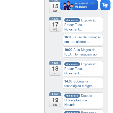
AGO
19:00
Cine paredão:
15
programação de rec...
sáb
AGO
Exposição:
dia inteiro
17
Perder Tudo.
Novament...
seg
16:00
Curso de formação
em Jornalismo ...
19:00
Aula Magna do
IELA: Homenagem ao...
AGO
Exposição:
dia inteiro
18
Perder Tudo.
Novament...
ter
14:00
Soberania
tecnológica e digital
AGO
Desafio
dia inteiro
19
Universitário de
Nautide...
qua
Exposição:
dia inteiro