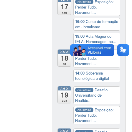
AGO
Exposição:
dia inteiro
17
Perder Tudo.
Novament...
seg
16:00
Curso de formação
em Jornalismo ...
19:00
Aula Magna do
IELA: Homenagem ao...
AGO
Exposição:
dia inteiro
18
Perder Tudo.
Novament...
ter
14:00
Soberania
tecnológica e digital
AGO
Desafio
dia inteiro
19
Universitário de
Nautide...
qua
Exposição:
dia inteiro
Perder Tudo.
Novament...
AGO
Desafio
dia inteiro