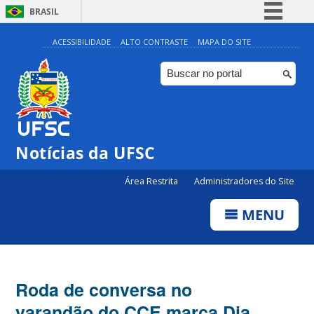
BRASIL
Simplifique!
ACESSIBILIDADE
ALTO CONTRASTE
MAPA DO SITE
Comunica BR
Participe
Acesso à informação
Legislação
Notícias da UFSC
Canais
Área Restrita
Administradores do Site
MENU
Roda de conversa no
varandão do CCE marca Dia