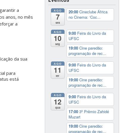
garantir a
AGO
20:00
Cineclube África
7
os anos, no mês
no Cinema: ‘Coc...
sex
eforçar a
AGO
9:00
Feira do Livro da
10
UFSC
seg
19:00
Cine paredão:
programação de rec...
ficação da sua
AGO
9:00
Feira do Livro da
11
UFSC
cial para
ter
tatus está
19:00
Cine paredão:
programação de rec...
AGO
9:00
Feira do Livro da
12
UFSC
qua
17:00
3º Prêmio Zahidé
Muzart
19:00
Cine paredão:
programação de rec...