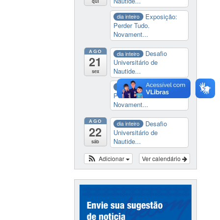
Nautide...
qui
Exposição:
dia inteiro
Perder Tudo.
Novament...
AGO
Desafio
dia inteiro
21
Universitário de
Nautide...
sex
Exposição:
dia inteiro
Perder Tudo.
Novament...
AGO
Desafio
dia inteiro
22
Universitário de
Nautide...
sáb
Adicionar
Ver calendário