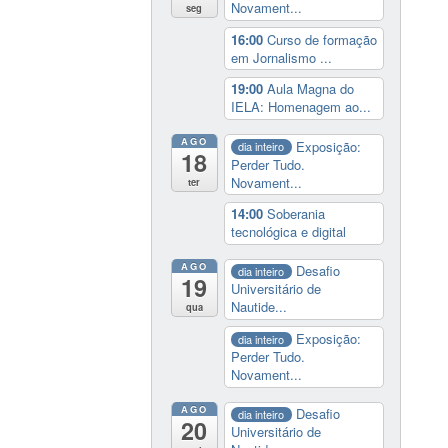
Novament...
seg
16:00
Curso de formação
em Jornalismo ...
19:00
Aula Magna do
IELA: Homenagem ao...
AGO
Exposição:
dia inteiro
18
Perder Tudo.
Novament...
ter
14:00
Soberania
tecnológica e digital
AGO
Desafio
dia inteiro
19
Universitário de
Nautide...
qua
Exposição:
dia inteiro
Perder Tudo.
Novament...
AGO
Desafio
dia inteiro
20
Universitário de