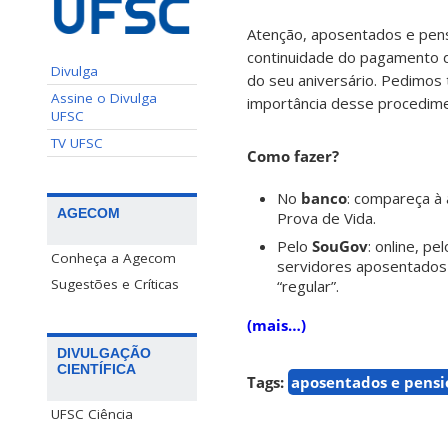
Atenção, aposentados e pensi
continuidade do pagamento do
Divulga
do seu aniversário. Pedimos 
Assine o Divulga
importância desse procedim
UFSC
TV UFSC
Como fazer?
No
banco
: compareça à 
AGECOM
Prova de Vida.
Pelo
SouGov
: online, pe
Conheça a Agecom
servidores aposentados e
Sugestões e Críticas
“regular”.
(mais…)
DIVULGAÇÃO
CIENTÍFICA
Tags:
aposentados e pensi
UFSC Ciência