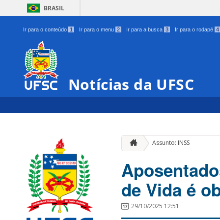
BRASIL
Ir para o conteúdo
1
Ir para o menu
2
Ir para a busca
3
Ir para o rodapé
4
Notícias da UFSC
Assunto: INSS
Aposentados
de Vida é o
29/10/2025 12:51