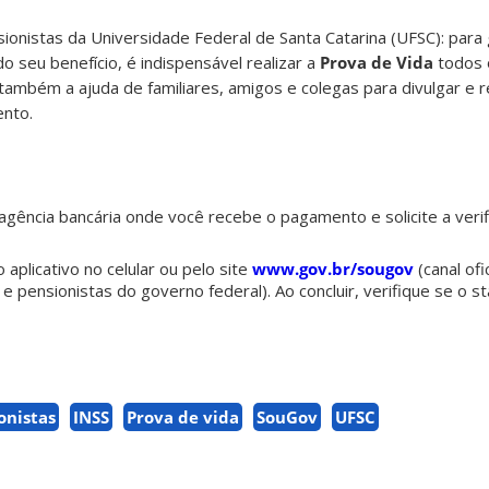
onistas da Universidade Federal de Santa Catarina (UFSC): para 
 seu benefício, é indispensável realizar a
Prova de Vida
todos 
também a ajuda de familiares, amigos e colegas para divulgar e r
ento.
agência bancária onde você recebe o pagamento e solicite a veri
lo aplicativo no celular ou pelo site
www.gov.br/sougov
(canal ofi
 pensionistas do governo federal). Ao concluir, verifique se o s
onistas
INSS
Prova de vida
SouGov
UFSC