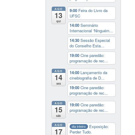
AGO
9:00
Feira do Livro da
13
UFSC
qui
14:00
Seminário
Internacional ‘Ninguém...
14:30
Sessão Especial
do Conselho Esta...
19:00
Cine paredão:
programação de rec...
AGO
14:00
Lançamento da
14
cinebiografia de D...
sex
19:00
Cine paredão:
programação de rec...
AGO
19:00
Cine paredão:
15
programação de rec...
sáb
AGO
Exposição:
dia inteiro
17
Perder Tudo.