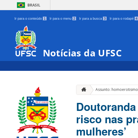
BRASIL
Ir para o conteúdo
1
Ir para o menu
2
Ir para a busca
3
Ir para o rodapé
4
Notícias da UFSC
Assunto: homoerotism
Doutoranda 
risco nas p
mulheres’