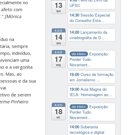
ecialmente no
13
UFSC
e afeto com
qui
14:30
Sessão Especial
T.”
[Mónica
do Conselho Esta...
AGO
14:00
Lançamento da
14
cinebiografia de D...
íduo na
sex
tária, sempre
mpo, indivíduo,
AGO
Exposição:
dia inteiro
17
Perder Tudo.
e vivenciam uma
Novament...
seg
io e a vergonha
s. Mas, ao
16:00
Curso de formação
em Jornalismo ...
pessoas e da sua
vai
19:00
Aula Magna do
letivo de serem
IELA: Homenagem ao...
erme Pinheiro
AGO
Exposição:
dia inteiro
18
Perder Tudo.
Novament...
ter
14:00
Soberania
tecnológica e digital