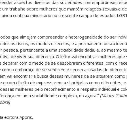
reender aspectos diversos das sociedades contemporâneas, esp
e um trabalho sobre mulheres que mantêm relações sexuais e d
e ainda continua minoritário no crescente campo de estudos LGB
ra todos que almejam compreender a heterogeneidade do ser indiv
der os riscos, os medos e receios, e a permanente busca identi
r pessoa, pertencente a uma sociabilidade dada, e, ao mesmo te
etiva de viver sua diferença. O leitor vai encontrar mulheres qu
 se deparar com o medo de se descobrirem diferentes, com o rece
e com o embaraço de se sentirem e serem acusadas de diferente
ém vai encontrar a busca dessas mulheres de se situarem como 
 e com direito de expressarem a si próprias como diferentes, e 
 dessas mulheres pelo reconhecimento e respeito individual e co
iferença em uma sociabilidade complexa, no agora.”
[Mauro Guilh
obra]
a editora Appris.