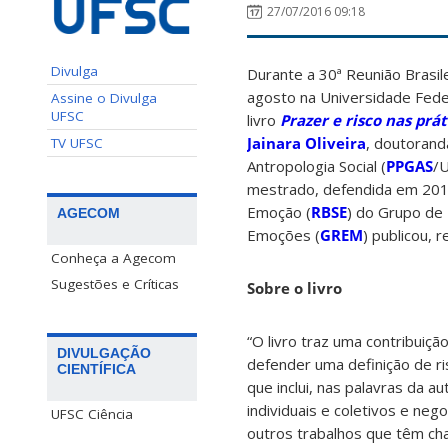
27/07/2016 09:18
Divulga
Durante a 30ª Reunião Brasile
agosto na Universidade Fede
Assine o Divulga
UFSC
livro
Prazer e risco nas pr
Jainara Oliveira
, doutoran
TV UFSC
Antropologia Social (
PPGAS
/U
mestrado, defendida em 2014 
Emoção (
RBSE
) do Grupo de 
AGECOM
Emoções (
GREM
) publicou,
Conheça a Agecom
Sugestões e Críticas
Sobre o livro
“O livro traz uma contribuiç
DIVULGAÇÃO
defender uma definição de ri
CIENTÍFICA
que inclui, nas palavras da a
individuais e coletivos e neg
UFSC Ciência
outros trabalhos que têm cha