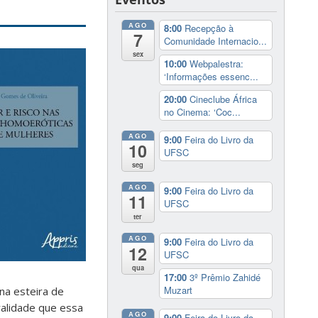
AGO
8:00
Recepção à
7
Comunidade Internacio...
sex
10:00
Webpalestra:
‘Informações essenc...
20:00
Cineclube África
no Cinema: ‘Coc...
AGO
9:00
Feira do Livro da
10
UFSC
seg
AGO
9:00
Feira do Livro da
11
UFSC
ter
AGO
9:00
Feira do Livro da
12
UFSC
qua
17:00
3º Prêmio Zahidé
Muzart
 na esteira de
ralidade que essa
AGO
9:00
Feira do Livro da