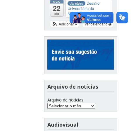
AGO
Desafio
dia inteiro
22
Universitário de
Nautide...
sáb
Adicionar
Ver calendário
Arquivo de notícias
Arquivo de notícias
Audiovisual