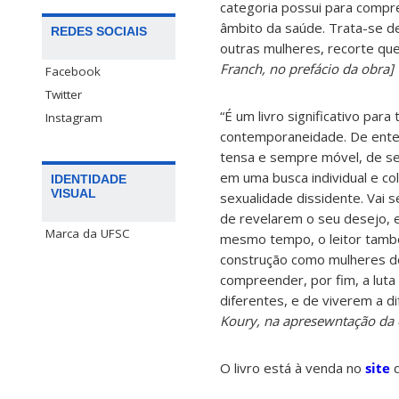
categoria possui para comp
âmbito da saúde. Trata-se d
REDES SOCIAIS
outras mulheres, recorte qu
Franch, no prefácio da obra]
Facebook
Twitter
“É um livro significativo pa
Instagram
contemporaneidade. De enten
tensa e sempre móvel, de se
em uma busca individual e col
IDENTIDADE
VISUAL
sexualidade dissidente. Vai
de revelarem o seu desejo, 
Marca da UFSC
mesmo tempo, o leitor tamb
construção como mulheres de
compreender, por fim, a luta
diferentes, e de viverem a d
Koury, na apresewntação da 
O livro está à venda no
site
d