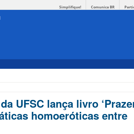
Simplifique!
Comunica BR
Parti
o
da UFSC lança livro ‘Praze
ráticas homoeróticas entre