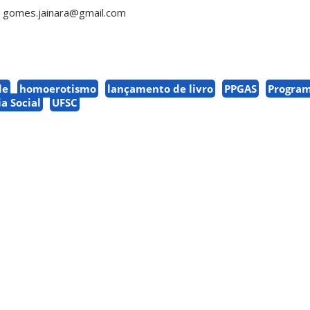
l gomes.jainara@gmail.com
de
homoerotismo
lançamento de livro
PPGAS
Program
a Social
UFSC