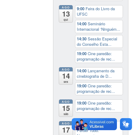
AGO
9:00
Feira do Livro da
13
UFSC
qui
14:00
Seminário
Internacional ‘Ninguém...
14:30
Sessão Especial
do Conselho Esta...
19:00
Cine paredão:
programação de rec...
AGO
14:00
Lançamento da
14
cinebiografia de D...
sex
19:00
Cine paredão:
programação de rec...
AGO
19:00
Cine paredão:
15
programação de rec...
sáb
AGO
Exposição:
dia inteiro
17
Perder Tudo.