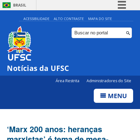
BRASIL
Simplifique!
ACESSIBILIDADE
ALTO CONTRASTE
MAPA DO SITE
Comunica BR
Participe
Acesso à informação
Legislação
Notícias da UFSC
Canais
Área Restrita
Administradores do Site
MENU
‘Marx 200 anos: heranças
marxistas’ é tema de mesa-