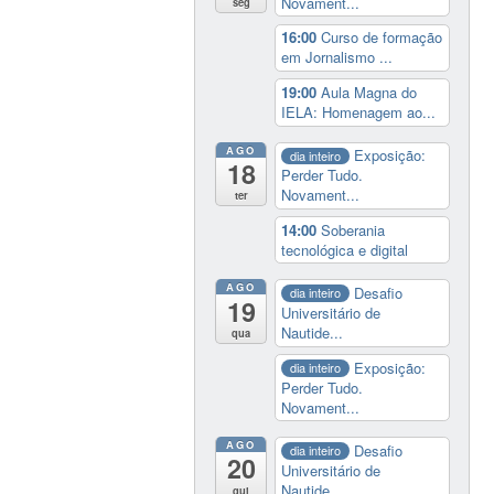
Novament...
seg
16:00
Curso de formação
em Jornalismo ...
19:00
Aula Magna do
IELA: Homenagem ao...
AGO
Exposição:
dia inteiro
18
Perder Tudo.
Novament...
ter
14:00
Soberania
tecnológica e digital
AGO
Desafio
dia inteiro
19
Universitário de
Nautide...
qua
Exposição:
dia inteiro
Perder Tudo.
Novament...
AGO
Desafio
dia inteiro
20
Universitário de
Nautide...
qui