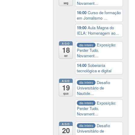
Novament...
seg
16:00
Curso de formação
em Jornalismo ...
19:00
Aula Magna do
IELA: Homenagem ao...
AGO
Exposição:
dia inteiro
18
Perder Tudo.
Novament...
ter
14:00
Soberania
tecnológica e digital
AGO
Desafio
dia inteiro
19
Universitário de
Nautide...
qua
Exposição:
dia inteiro
Perder Tudo.
Novament...
AGO
Desafio
dia inteiro
20
Universitário de