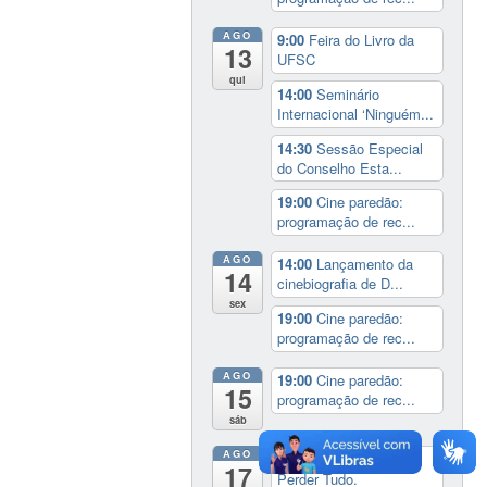
AGO
9:00
Feira do Livro da
13
UFSC
qui
14:00
Seminário
Internacional ‘Ninguém...
14:30
Sessão Especial
do Conselho Esta...
19:00
Cine paredão:
programação de rec...
AGO
14:00
Lançamento da
14
cinebiografia de D...
sex
19:00
Cine paredão:
programação de rec...
AGO
19:00
Cine paredão:
15
programação de rec...
sáb
AGO
Exposição:
dia inteiro
17
Perder Tudo.