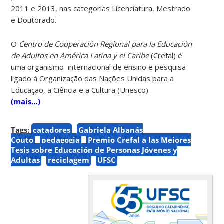
2011 e 2013, nas categorias Licenciatura, Mestrado
e Doutorado.
O
Centro de Cooperación Regional para la Educación
de Adultos en América Latina y el Caribe
(Crefal) é
uma organismo internacional de ensino e pesquisa
ligado à Organização das Nações Unidas para a
Educação, a Ciência e a Cultura (Unesco).
(mais…)
Tags:
catadores
Gabriela Albanás
Couto
pedagogia
Premio Crefal a las Mejores
Tesis sobre Educación de Personas Jóvenes y
Adultas
reciclagem
UFSC