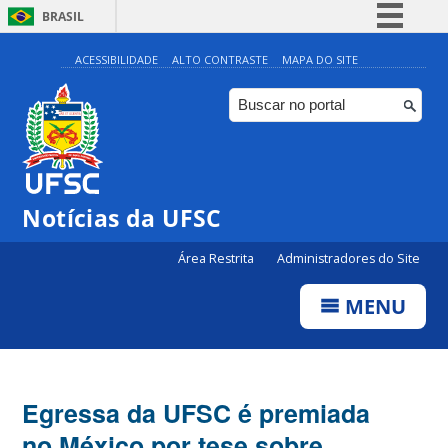
BRASIL
Simplifique!
ACESSIBILIDADE
ALTO CONTRASTE
MAPA DO SITE
Comunica BR
Participe
Acesso à informação
Legislação
Notícias da UFSC
Canais
Área Restrita
Administradores do Site
MENU
Egressa da UFSC é premiada
no México por tese sobre