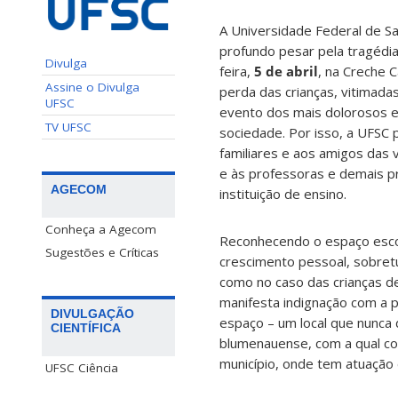
A Universidade Federal de S
profundo pesar pela tragédi
Divulga
feira,
5 de abril
, na Creche 
Assine o Divulga
perda das crianças, vitimada
UFSC
evento dos mais dolorosos e
TV UFSC
sociedade. Por isso, a UFSC 
familiares e aos amigos das
e às professoras e demais p
AGECOM
instituição de ensino.
Conheça a Agecom
Reconhecendo o espaço escol
Sugestões e Críticas
crescimento pessoal, sobretu
como no caso das crianças d
manifesta indignação com a 
DIVULGAÇÃO
espaço – um local que nunca
CIENTÍFICA
blumenauense, com a qual co
município, onde tem atuação 
UFSC Ciência