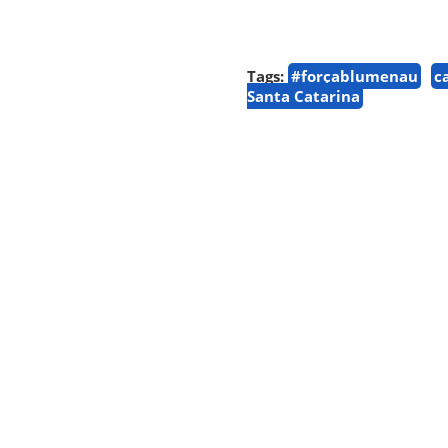
Tags:
#forçablumenau
c
Santa Catarina