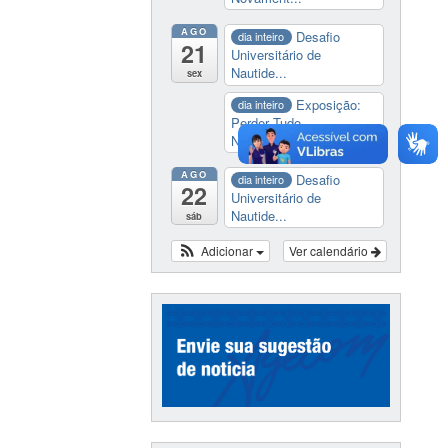
AGO
Desafio
dia inteiro
21
Universitário de
Nautide...
sex
Exposição:
dia inteiro
Perder Tudo.
Novament...
AGO
Desafio
dia inteiro
22
Universitário de
Nautide...
sáb
Adicionar
Ver calendário