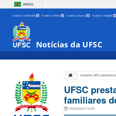
BRASIL
Ir para o conteúdo
1
Ir para o menu
2
Ir para a busca
3
Ir para o rodapé
4
Notícias da UFSC
Assunto: #forçablumen
UFSC presta
familiares 
06/04/2023 18:00