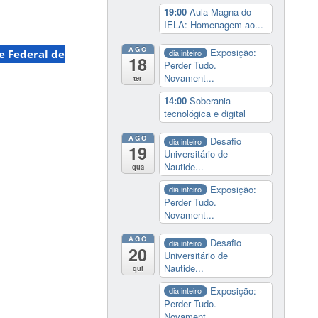
19:00
Aula Magna do
IELA: Homenagem ao...
AGO
Exposição:
dia inteiro
e Federal de
18
Perder Tudo.
Novament...
ter
14:00
Soberania
tecnológica e digital
AGO
Desafio
dia inteiro
19
Universitário de
Nautide...
qua
Exposição:
dia inteiro
Perder Tudo.
Novament...
AGO
Desafio
dia inteiro
20
Universitário de
Nautide...
qui
Exposição:
dia inteiro
Perder Tudo.
Novament...