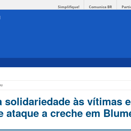
Simplifique!
Comunica BR
Parti
au
 solidariedade às vítimas e
de ataque a creche em Blu