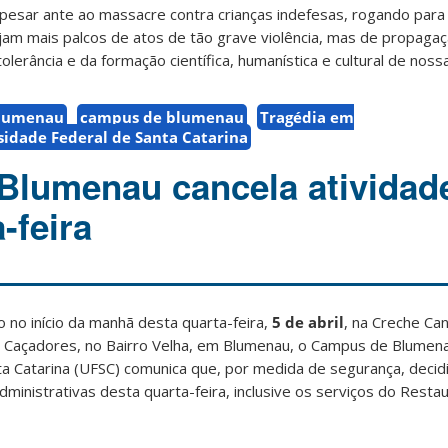
pesar ante ao massacre contra crianças indefesas, rogando para
ejam mais palcos de atos de tão grave violência, mas de propaga
olerância e da formação científica, humanística e cultural de noss
lumenau
campus de blumenau
Tragédia em
sidade Federal de Santa Catarina
Blumenau cancela atividad
-feira
 no início da manhã desta quarta-feira,
5 de abril
, na Creche Ca
os Caçadores, no Bairro Velha, em Blumenau, o Campus de Blumen
a Catarina (UFSC) comunica que, por medida de segurança, decidi
dministrativas desta quarta-feira, inclusive os serviços do Resta