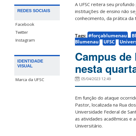
A UFSC reitera seu profundo 
REDES SOCIAIS
instituições de ensino não s
conhecimento, da prática da t
Facebook
Twitter
Tags:
#forçablumenau
B
Instagram
Blumenau
UFSC
Univer
Campus de 
IDENTIDADE
nesta quarta
VISUAL
05/04/2023 12:49
Marca da UFSC
Em função do ataque ocorrido
Pastor, localizada na Rua d
Universidade Federal de Sant
as atividades acadêmicas e a
Universitário.