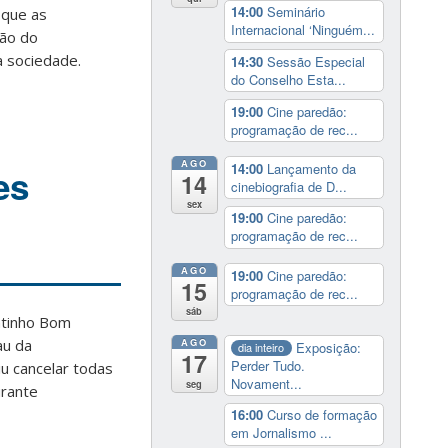
14:00
Seminário
 que as
Internacional ‘Ninguém...
ção do
a sociedade.
14:30
Sessão Especial
do Conselho Esta...
19:00
Cine paredão:
programação de rec...
AGO
14:00
Lançamento da
es
14
cinebiografia de D...
sex
19:00
Cine paredão:
programação de rec...
AGO
19:00
Cine paredão:
15
programação de rec...
sáb
ntinho Bom
au da
AGO
Exposição:
dia inteiro
17
Perder Tudo.
u cancelar todas
Novament...
seg
urante
16:00
Curso de formação
em Jornalismo ...