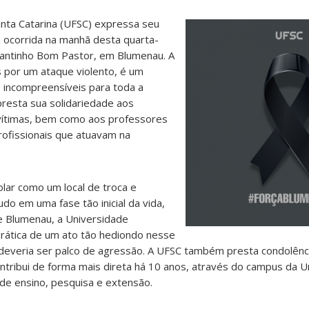
anta Catarina (UFSC) expressa seu
a ocorrida na manhã desta quarta-
Cantinho Bom Pastor, em Blumenau. A
s por um ataque violento, é um
 incompreensíveis para toda a
presta sua solidariedade aos
 vítimas, bem como aos professores
rofissionais que atuavam na
ar como um local de troca e
do em uma fase tão inicial da vida,
e Blumenau, a Universidade
prática de um ato tão hediondo nesse
 deveria ser palco de agressão. A UFSC também presta condolênc
ntribui de forma mais direta há 10 anos, através do campus da U
de ensino, pesquisa e extensão.