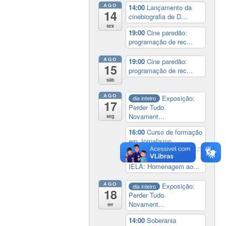
AGO
14:00
Lançamento da
14
cinebiografia de D...
sex
19:00
Cine paredão:
programação de rec...
AGO
19:00
Cine paredão:
15
programação de rec...
sáb
AGO
Exposição:
dia inteiro
17
Perder Tudo.
Novament...
seg
16:00
Curso de formação
em Jornalismo ...
19:00
Aula Magna do
IELA: Homenagem ao...
AGO
Exposição:
dia inteiro
18
Perder Tudo.
Novament...
ter
14:00
Soberania