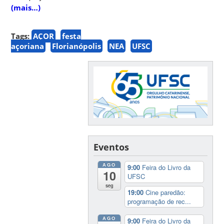
(mais…)
Tags:
AÇOR
festa
açoriana
Florianópolis
NEA
UFSC
Eventos
AGO
9:00
Feira do Livro da
10
UFSC
seg
19:00
Cine paredão:
programação de rec...
AGO
9:00
Feira do Livro da