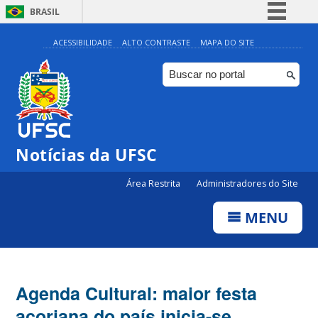
BRASIL
Simplifique!
ACESSIBILIDADE
ALTO CONTRASTE
MAPA DO SITE
Comunica BR
Participe
Acesso à informação
Legislação
Notícias da UFSC
Canais
Área Restrita
Administradores do Site
MENU
Agenda Cultural: maior festa
açoriana do país inicia-se