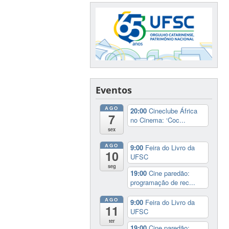
Eventos
AGO
20:00
Cineclube África
7
no Cinema: ‘Coc...
sex
AGO
9:00
Feira do Livro da
10
UFSC
seg
19:00
Cine paredão:
programação de rec...
AGO
9:00
Feira do Livro da
11
UFSC
ter
19:00
Cine paredão: