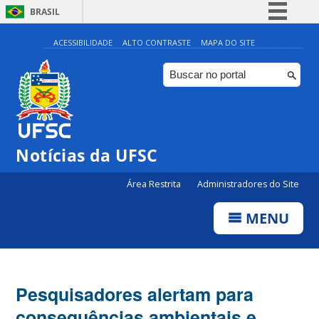
BRASIL
Simplifique!
ACESSIBILIDADE
ALTO CONTRASTE
MAPA DO SITE
Comunica BR
Participe
Acesso à informação
Legislação
Notícias da UFSC
Canais
Área Restrita
Administradores do Site
MENU
Pesquisadores alertam para
consequências ambientais e