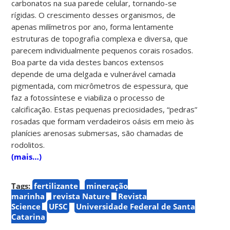
carbonatos na sua parede celular, tornando-se
rígidas. O crescimento desses organismos, de
apenas milímetros por ano, forma lentamente
estruturas de topografia complexa e diversa, que
parecem individualmente pequenos corais rosados.
Boa parte da vida destes bancos extensos
depende de uma delgada e vulnerável camada
pigmentada, com micrômetros de espessura, que
faz a fotossíntese e viabiliza o processo de
calcificação. Estas pequenas preciosidades, “pedras”
rosadas que formam verdadeiros oásis em meio às
planícies arenosas submersas, são chamadas de
rodolitos.
(mais…)
Tags:
fertilizante
mineração
marinha
revista Nature
Revista
Science
UFSC
Universidade Federal de Santa
Catarina