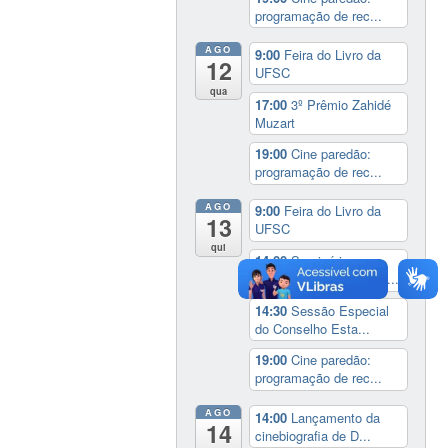
programação de rec...
AGO
9:00
Feira do Livro da
12
UFSC
qua
17:00
3º Prêmio Zahidé
Muzart
19:00
Cine paredão:
programação de rec...
AGO
9:00
Feira do Livro da
13
UFSC
qui
14:00
Seminário
Internacional ‘Ninguém...
14:30
Sessão Especial
do Conselho Esta...
19:00
Cine paredão:
programação de rec...
AGO
14:00
Lançamento da
14
cinebiografia de D...