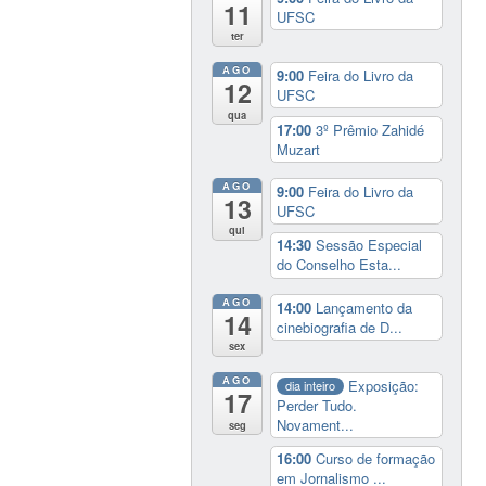
11
UFSC
ter
AGO
9:00
Feira do Livro da
12
UFSC
qua
17:00
3º Prêmio Zahidé
Muzart
AGO
9:00
Feira do Livro da
13
UFSC
qui
14:30
Sessão Especial
do Conselho Esta...
AGO
14:00
Lançamento da
14
cinebiografia de D...
sex
AGO
Exposição:
dia inteiro
17
Perder Tudo.
Novament...
seg
16:00
Curso de formação
em Jornalismo ...