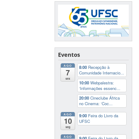
Eventos
AGO
8:00
Recepção à
7
Comunidade Internacio...
sex
10:00
Webpalestra:
‘Informações essenc...
20:00
Cineclube África
no Cinema: ‘Coc...
AGO
9:00
Feira do Livro da
10
UFSC
seg
AGO
9:00
Feira do Livro da