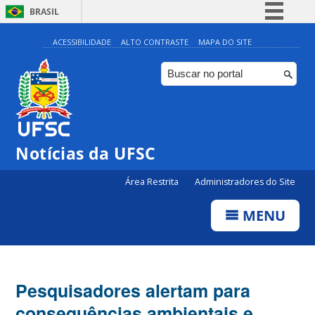
BRASIL
Simplifique!
ACESSIBILIDADE
ALTO CONTRASTE
MAPA DO SITE
Comunica BR
Participe
Acesso à informação
Legislação
Notícias da UFSC
Canais
Área Restrita
Administradores do Site
MENU
Pesquisadores alertam para
consequências ambientais e