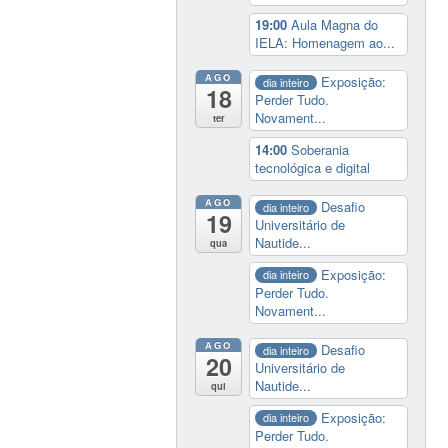
19:00
Aula Magna do
IELA: Homenagem ao...
AGO
Exposição:
dia inteiro
18
Perder Tudo.
Novament...
ter
14:00
Soberania
tecnológica e digital
AGO
Desafio
dia inteiro
19
Universitário de
Nautide...
qua
Exposição:
dia inteiro
Perder Tudo.
Novament...
AGO
Desafio
dia inteiro
20
Universitário de
Nautide...
qui
Exposição:
dia inteiro
Perder Tudo.