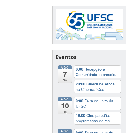
Eventos
AGO
8:00
Recepção à
7
Comunidade Internacio...
sex
20:00
Cineclube África
no Cinema: ‘Coc...
AGO
9:00
Feira do Livro da
10
UFSC
seg
19:00
Cine paredão:
programação de rec...
AGO
9:00
Feira do Livro da