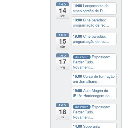
AGO
14:00
Lançamento da
14
cinebiografia de D...
sex
19:00
Cine paredão:
programação de rec...
AGO
19:00
Cine paredão:
15
programação de rec...
sáb
AGO
Exposição:
dia inteiro
17
Perder Tudo.
Novament...
seg
16:00
Curso de formação
em Jornalismo ...
19:00
Aula Magna do
IELA: Homenagem ao...
AGO
Exposição:
dia inteiro
18
Perder Tudo.
Novament...
ter
14:00
Soberania