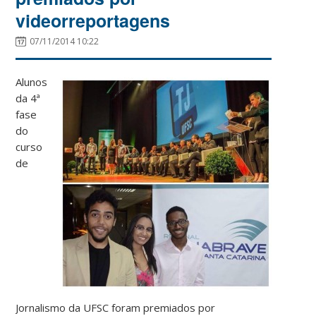
videorreportagens
07/11/2014 10:22
Alunos
da 4ª
fase
do
curso
de
Jornalismo da UFSC foram premiados por