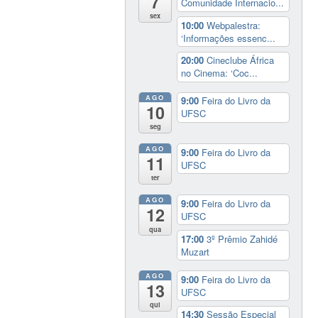
7
Comunidade Internacio...
sex
10:00
Webpalestra:
‘Informações essenc...
20:00
Cineclube África
no Cinema: ‘Coc...
AGO
9:00
Feira do Livro da
10
UFSC
seg
AGO
9:00
Feira do Livro da
11
UFSC
ter
AGO
9:00
Feira do Livro da
12
UFSC
qua
17:00
3º Prêmio Zahidé
Muzart
AGO
9:00
Feira do Livro da
13
UFSC
qui
14:30
Sessão Especial