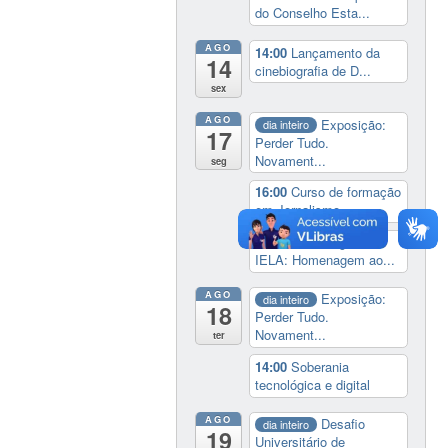
do Conselho Esta...
AGO
14:00
Lançamento da
14
cinebiografia de D...
sex
AGO
Exposição:
dia inteiro
17
Perder Tudo.
Novament...
seg
16:00
Curso de formação
em Jornalismo ...
19:00
Aula Magna do
IELA: Homenagem ao...
AGO
Exposição:
dia inteiro
18
Perder Tudo.
Novament...
ter
14:00
Soberania
tecnológica e digital
AGO
Desafio
dia inteiro
19
Universitário de