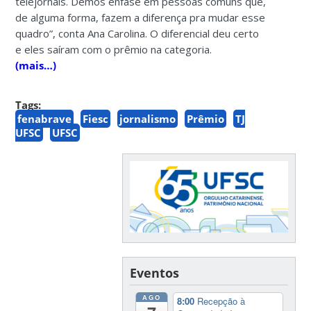
telejornais. Demos ênfase em pessoas comuns que,
de alguma forma, fazem a diferença pra mudar esse
quadro”, conta Ana Carolina. O diferencial deu certo
e eles saíram com o prêmio na categoria.
(mais…)
Tags:
fenabrave
Fiesc
jornalismo
Prêmio
TJ
UFSC
UFSC
Eventos
AGO
8:00
Recepção à