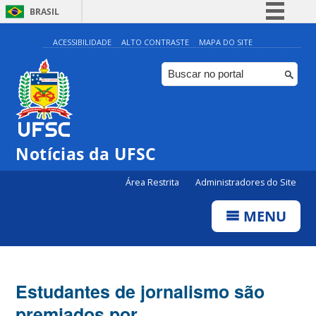
BRASIL
Simplifique!
ACESSIBILIDADE
ALTO CONTRASTE
MAPA DO SITE
Comunica BR
Participe
Acesso à informação
Legislação
Notícias da UFSC
Canais
Área Restrita
Administradores do Site
MENU
Estudantes de jornalismo são
premiados por