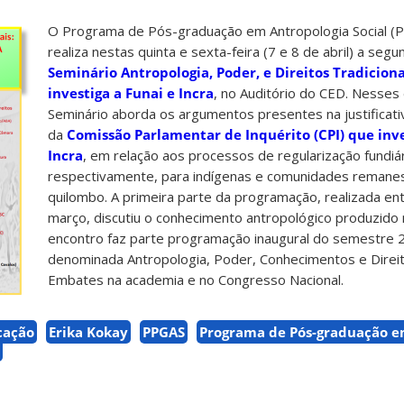
O Programa de Pós-graduação em Antropologia Social 
realiza nestas quinta e sexta-feira (7 e 8 de abril) a seg
Seminário Antropologia, Poder, e Direitos Tradiciona
investiga a Funai e Incra
, no Auditório do CED. Nesses 
Seminário aborda os argumentos presentes na justificativ
da
Comissão Parlamentar de Inquérito (CPI) que inve
Incra
, em relação aos processos de regularização fundiár
respectivamente, para indígenas e comunidades remane
quilombo. A primeira parte da programação, realizada en
março, discutiu o conhecimento antropológico produzido
encontro faz parte programação inaugural do semestre 
denominada Antropologia, Poder, Conhecimentos e Direito
Embates na academia e no Congresso Nacional.
cação
Erika Kokay
PPGAS
Programa de Pós-graduação e