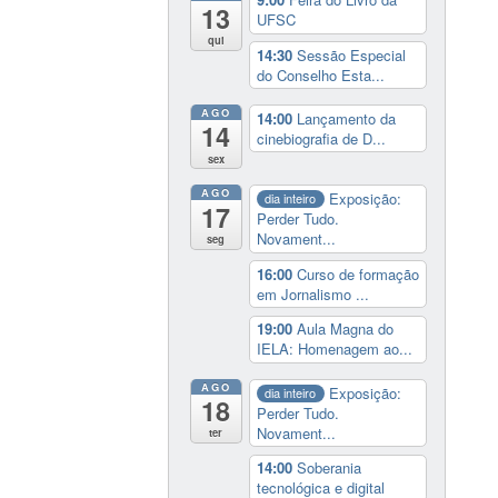
13
UFSC
qui
14:30
Sessão Especial
do Conselho Esta...
AGO
14:00
Lançamento da
14
cinebiografia de D...
sex
AGO
Exposição:
dia inteiro
17
Perder Tudo.
Novament...
seg
16:00
Curso de formação
em Jornalismo ...
19:00
Aula Magna do
IELA: Homenagem ao...
AGO
Exposição:
dia inteiro
18
Perder Tudo.
Novament...
ter
14:00
Soberania
tecnológica e digital