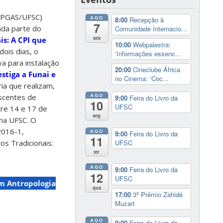
(PPGAS/UFSC)
AGO
8:00
Recepção à
7
unda parte do
Comunidade Internacio...
sex
is: A CPI que
10:00
Webpalestra:
dois dias, o
‘Informações essenc...
a para instalação
20:00
Cineclube África
stiga a Funai e
no Cinema: ‘Coc...
ia que realizam,
AGO
scentes de
9:00
Feira do Livro da
10
UFSC
tre 14 e 17 de
seg
 na UFSC. O
2016-1,
AGO
9:00
Feira do Livro da
11
UFSC
s Tradicionais:
ter
AGO
9:00
Feira do Livro da
12
UFSC
m Antropologia
qua
17:00
3º Prêmio Zahidé
Muzart
AGO
9:00
Feira do Livro da