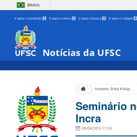
BRASIL
Ir para o conteúdo
1
Ir para o menu
2
Ir para a busca
3
Ir para o rodapé
4
Notícias da UFSC
Assunto: Erika Kokay
Seminário n
Incra
06/04/2016 11:59