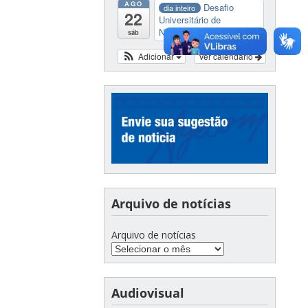
AGO
Desafio
dia inteiro
22
Universitário de
Nautide...
sáb
Adicionar
Ver calendário
Arquivo de notícias
Arquivo de notícias
Audiovisual