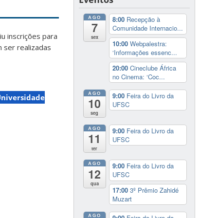
AGO
8:00
Recepção à
7
Comunidade Internacio...
u inscrições para
sex
10:00
Webpalestra:
m ser realizadas
‘Informações essenc...
20:00
Cineclube África
no Cinema: ‘Coc...
AGO
9:00
Feira do Livro da
niversidade
10
UFSC
seg
AGO
9:00
Feira do Livro da
11
UFSC
ter
AGO
9:00
Feira do Livro da
12
UFSC
qua
17:00
3º Prêmio Zahidé
Muzart
AGO
9:00
Feira do Livro da