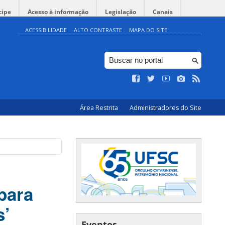
cipe
Acesso à informação
Legislação
Canais
ACESSIBILIDADE
ALTO CONTRASTE
MAPA DO SITE
Área Restrita
Administradores do Site
para
s’
Eventos