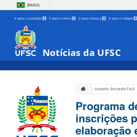
BRASIL
Ir para o conteúdo
1
Ir para o menu
2
Ir para a busca
3
Ir para o rodapé
4
Notícias da UFSC
Assunto: Encuesta Facil
Programa de
inscrições p
elaboração 