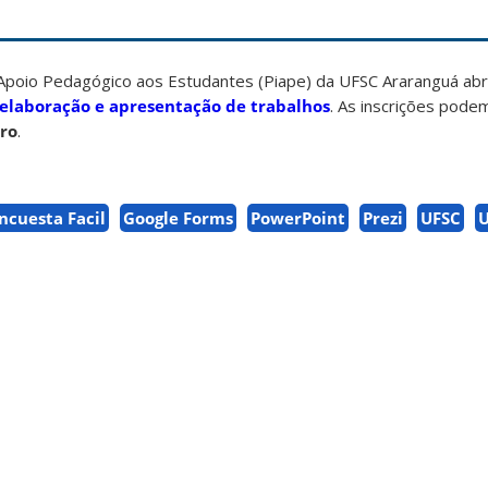
Apoio Pedagógico aos Estudantes (Piape) da UFSC Araranguá abri
elaboração e apresentação de trabalhos
. As inscrições pode
ro
.
ncuesta Facil
Google Forms
PowerPoint
Prezi
UFSC
U