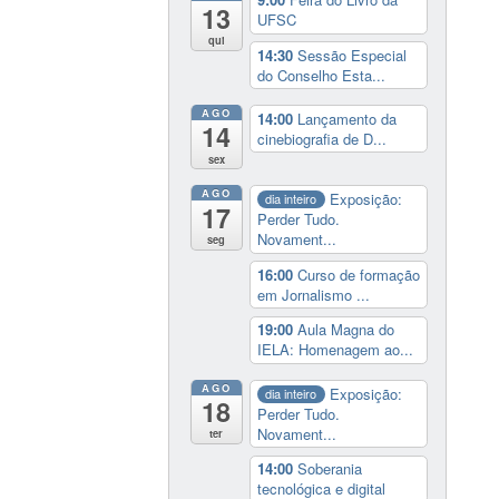
13
UFSC
qui
14:30
Sessão Especial
do Conselho Esta...
AGO
14:00
Lançamento da
14
cinebiografia de D...
sex
AGO
Exposição:
dia inteiro
17
Perder Tudo.
Novament...
seg
16:00
Curso de formação
em Jornalismo ...
19:00
Aula Magna do
IELA: Homenagem ao...
AGO
Exposição:
dia inteiro
18
Perder Tudo.
Novament...
ter
14:00
Soberania
tecnológica e digital