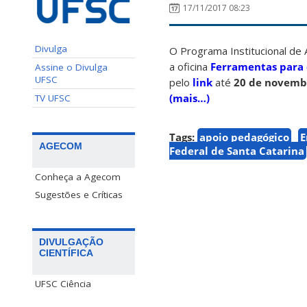
17/11/2017 08:23
Divulga
O Programa Institucional de 
a oficina
Ferramentas para 
Assine o Divulga
UFSC
pelo
link
até
20 de novemb
(mais…)
TV UFSC
Tags:
apoio pedagógico
E
AGECOM
Federal de Santa Catarina
Conheça a Agecom
Sugestões e Críticas
DIVULGAÇÃO
CIENTÍFICA
UFSC Ciência