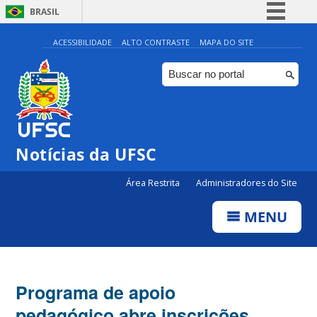
BRASIL
Simplifique!
ACESSIBILIDADE
ALTO CONTRASTE
MAPA DO SITE
Comunica BR
Participe
Acesso à informação
Legislação
Notícias da UFSC
Canais
Área Restrita
Administradores do Site
MENU
Programa de apoio
pedagógico abre inscrições