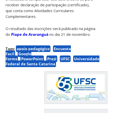
receber declaração de participação (certificado),
que conta como Atividades Curriculares
Complementares.
O resultado das inscrições será publicado na página
do
Piape de Araranguá
no dia 21 de novembro.
Tags:
apoio pedagógico
Encuesta
Facil
Google
Forms
PowerPoint
Prezi
UFSC
Universidade
Federal de Santa Catarina