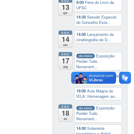
AGO
9:00
Feira do Livro da
13
UFSC
qui
14:30
Sessão Especial
do Conselho Esta...
AGO
14:00
Lançamento da
14
cinebiografia de D...
sex
AGO
Exposição:
dia inteiro
17
Perder Tudo.
Novament...
seg
16:00
Curso de formação
em Jornalismo ...
19:00
Aula Magna do
IELA: Homenagem ao...
AGO
Exposição:
dia inteiro
18
Perder Tudo.
Novament...
ter
14:00
Soberania
tecnológica e digital