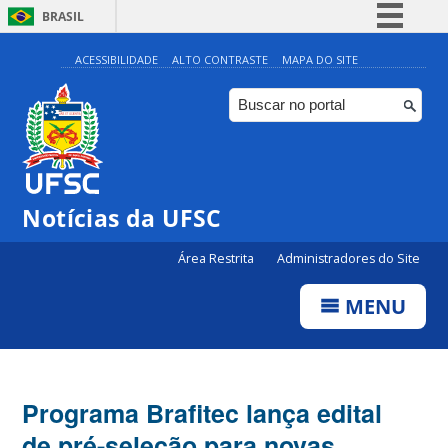
BRASIL
Simplifique!
ACESSIBILIDADE
ALTO CONTRASTE
MAPA DO SITE
Comunica BR
Participe
Acesso à informação
Legislação
Notícias da UFSC
Canais
Área Restrita
Administradores do Site
MENU
Programa Brafitec lança edital
de pré-seleção para novas