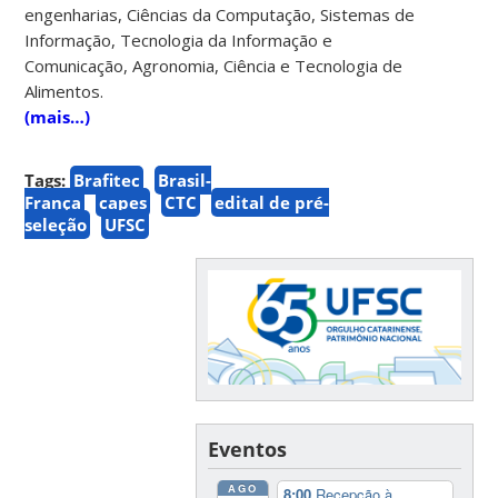
engenharias, Ciências da Computação, Sistemas de
Informação, Tecnologia da Informação e
Comunicação, Agronomia, Ciência e Tecnologia de
Alimentos.
(mais…)
Tags:
Brafitec
Brasil-
França
capes
CTC
edital de pré-
seleção
UFSC
Eventos
AGO
8:00
Recepção à