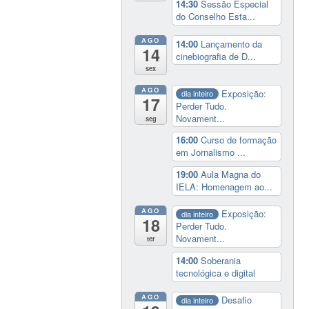
14:30
Sessão Especial
do Conselho Esta...
AGO
14:00
Lançamento da
14
cinebiografia de D...
sex
AGO
Exposição:
dia inteiro
17
Perder Tudo.
Novament...
seg
16:00
Curso de formação
em Jornalismo ...
19:00
Aula Magna do
IELA: Homenagem ao...
AGO
Exposição:
dia inteiro
18
Perder Tudo.
Novament...
ter
14:00
Soberania
tecnológica e digital
AGO
Desafio
dia inteiro