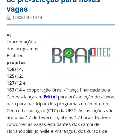
vagas
12/02/2014 14:14
As
coordenações
dos programas
Brafitec –
projetos
158/14,
125/12,
127/12 e
163/14
– cooperação Brasil-França financiada pela
Capes – lançaram
Edital
para pré-seleção de alunos
para para participar dos programas no âmbito do
Centro tecnológico (CTC) da UFSC. As inscrições vão
até o dia 17 de fevereiro, até as 17 horas. Podem
concorrer às vagas estudantes dos campi de
Florianópolis, Joinville e Araranguá, dos cursos de