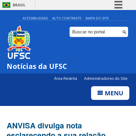
BRASIL
Simplifique!
ACESSIBILIDADE
ALTO CONTRASTE
MAPA DO SITE
Comunica BR
Participe
Acesso à informação
Legislação
Notícias da UFSC
Canais
Área Restrita
Administradores do Site
MENU
ANVISA divulga nota
esclarecendo a sua relação