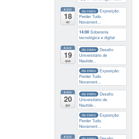
AGO
Exposição:
dia inteiro
18
Perder Tudo.
Novament...
ter
14:00
Soberania
tecnológica e digital
AGO
Desafio
dia inteiro
19
Universitário de
Nautide...
qua
Exposição:
dia inteiro
Perder Tudo.
Novament...
AGO
Desafio
dia inteiro
20
Universitário de
Nautide...
qui
Exposição:
dia inteiro
Perder Tudo.
Novament...
AGO
Desafio
dia inteiro