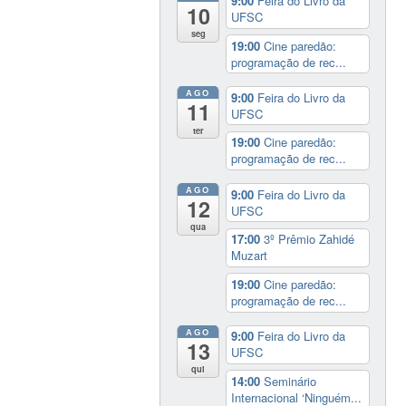
9:00
Feira do Livro da
10
UFSC
seg
19:00
Cine paredão:
programação de rec...
AGO
9:00
Feira do Livro da
11
UFSC
ter
19:00
Cine paredão:
programação de rec...
AGO
9:00
Feira do Livro da
12
UFSC
qua
17:00
3º Prêmio Zahidé
Muzart
19:00
Cine paredão:
programação de rec...
AGO
9:00
Feira do Livro da
13
UFSC
qui
14:00
Seminário
Internacional ‘Ninguém...