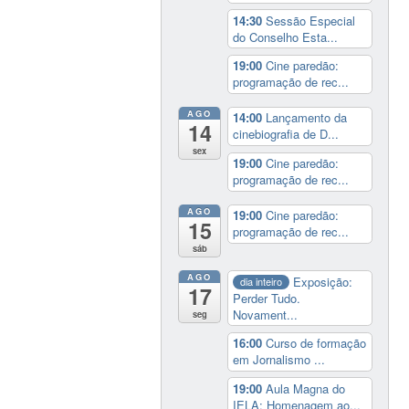
14:30
Sessão Especial
do Conselho Esta...
19:00
Cine paredão:
programação de rec...
AGO
14:00
Lançamento da
14
cinebiografia de D...
sex
19:00
Cine paredão:
programação de rec...
AGO
19:00
Cine paredão:
15
programação de rec...
sáb
AGO
Exposição:
dia inteiro
17
Perder Tudo.
Novament...
seg
16:00
Curso de formação
em Jornalismo ...
19:00
Aula Magna do
IELA: Homenagem ao...