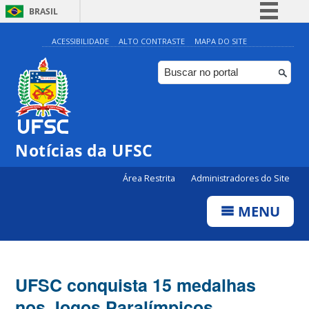
BRASIL
Simplifique!
ACESSIBILIDADE
ALTO CONTRASTE
MAPA DO SITE
Comunica BR
Participe
Acesso à informação
Legislação
Notícias da UFSC
Canais
Área Restrita
Administradores do Site
MENU
UFSC conquista 15 medalhas
nos Jogos Paralímpicos