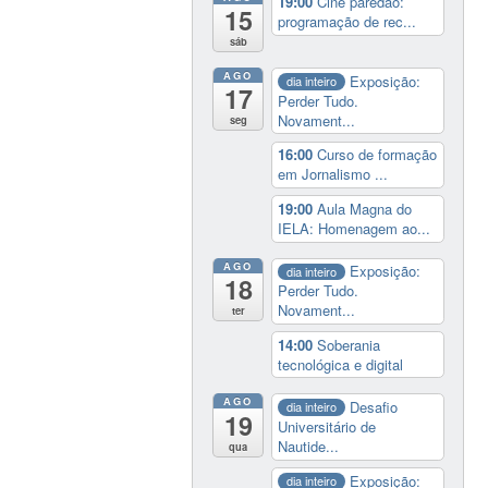
19:00
Cine paredão:
15
programação de rec...
sáb
AGO
Exposição:
dia inteiro
17
Perder Tudo.
Novament...
seg
16:00
Curso de formação
em Jornalismo ...
19:00
Aula Magna do
IELA: Homenagem ao...
AGO
Exposição:
dia inteiro
18
Perder Tudo.
Novament...
ter
14:00
Soberania
tecnológica e digital
AGO
Desafio
dia inteiro
19
Universitário de
Nautide...
qua
Exposição:
dia inteiro