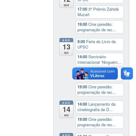
qua
17:00
3º Prêmio Zahidé
Muzart
19:00
Cine paredão:
programação de rec...
AGO
9:00
Feira do Livro da
13
UFSC
qui
14:00
Seminário
Internacional ‘Ninguém...
14:30
Sessão Especial
do Conselho Esta...
19:00
Cine paredão:
programação de rec...
AGO
14:00
Lançamento da
14
cinebiografia de D...
sex
19:00
Cine paredão:
programação de rec...
AGO