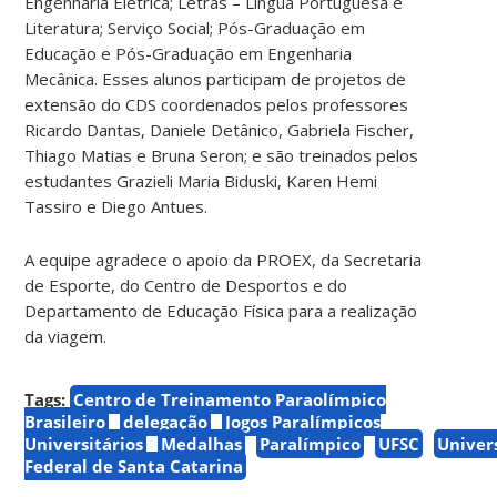
Engenharia Elétrica; Letras – Língua Portuguesa e
Literatura; Serviço Social; Pós-Graduação em
Educação e Pós-Graduação em Engenharia
Mecânica. Esses alunos participam de projetos de
extensão do CDS coordenados pelos professores
Ricardo Dantas, Daniele Detânico, Gabriela Fischer,
Thiago Matias e Bruna Seron; e são treinados pelos
estudantes Grazieli Maria Biduski, Karen Hemi
Tassiro e Diego Antues.
A equipe agradece o apoio da PROEX, da Secretaria
de Esporte, do Centro de Desportos e do
Departamento de Educação Física para a realização
da viagem.
Tags:
Centro de Treinamento Paraolímpico
Brasileiro
delegação
Jogos Paralímpicos
Universitários
Medalhas
Paralímpico
UFSC
Univer
Federal de Santa Catarina