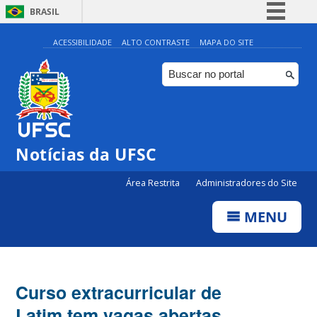
BRASIL
Simplifique!
ACESSIBILIDADE
ALTO CONTRASTE
MAPA DO SITE
Comunica BR
Participe
Acesso à informação
Legislação
Notícias da UFSC
Canais
Área Restrita
Administradores do Site
MENU
Curso extracurricular de
Latim tem vagas abertas