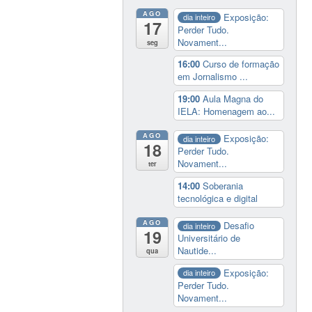
AGO
Exposição:
dia inteiro
17
Perder Tudo.
Novament...
seg
16:00
Curso de formação
em Jornalismo ...
19:00
Aula Magna do
IELA: Homenagem ao...
AGO
Exposição:
dia inteiro
18
Perder Tudo.
Novament...
ter
14:00
Soberania
tecnológica e digital
AGO
Desafio
dia inteiro
19
Universitário de
Nautide...
qua
Exposição:
dia inteiro
Perder Tudo.
Novament...