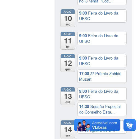
no Cinema: ‘Coc...
AGO
9:00
Feira do Livro da
10
UFSC
seg
AGO
9:00
Feira do Livro da
11
UFSC
ter
AGO
9:00
Feira do Livro da
12
UFSC
qua
17:00
3º Prêmio Zahidé
Muzart
AGO
9:00
Feira do Livro da
13
UFSC
qui
14:30
Sessão Especial
do Conselho Esta...
AGO
14:00
Lançamento da
14
cinebiografia de D...
sex