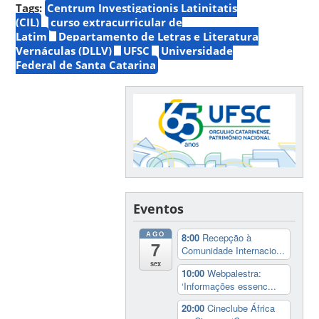
Tags:
Centrum Investigationis Latinitatis
(CIL)
curso extracurricular de
Latim
Departamento de Letras e Literatura
Vernáculas (DLLV)
UFSC
Universidade
Federal de Santa Catarina
Eventos
AGO
8:00
Recepção à
7
Comunidade Internacio...
sex
10:00
Webpalestra:
‘Informações essenc...
20:00
Cineclube África