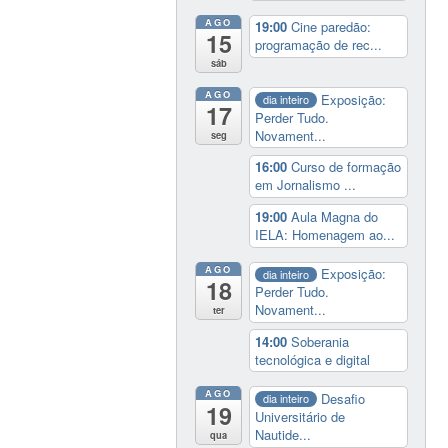
AGO
19:00
Cine paredão:
15
programação de rec...
sáb
AGO
Exposição:
dia inteiro
17
Perder Tudo.
Novament...
seg
16:00
Curso de formação
em Jornalismo ...
19:00
Aula Magna do
IELA: Homenagem ao...
AGO
Exposição:
dia inteiro
18
Perder Tudo.
Novament...
ter
14:00
Soberania
tecnológica e digital
AGO
Desafio
dia inteiro
19
Universitário de
Nautide...
qua