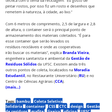
técnica com o tema da reciclagem: “Eu gosto de
pintar rostos, por isso fiz um rosto e desenhos que
remetem à natureza, à cidade, ao lixo.”
Com 6 metros de comprimento, 2,5 de largura e 2,8
de altura, o container será o principal ponto de
armazenamento dos materiais coletados. “É para
esse container que serão levados os
resíduos recicláveis e onde as cooperativas
irão buscar os materiais”, explica
Branda Vieira
,
engenheira sanitarista e ambiental da
Gestão de
Resíduos Sólidos
da UFSC. Existem ainda três
outros pontos de coleta, localizados na
Moradia
Estudantil
, no Restaurante Universitário (
RU
) e no
Centro de Ciências Agrárias (
CCA
).
(mais…)
Tags:
bambu
Coleta Seletiva
Solidária
container
CSS
CTC
design
Gestão
de resíduos
grafite
lixeira
oficina
UFSC