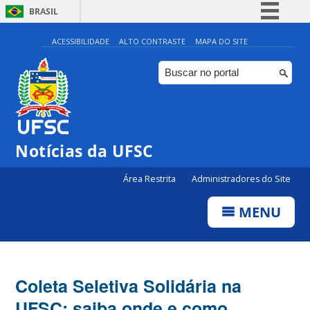
BRASIL
Simplifique!
ACESSIBILIDADE
ALTO CONTRASTE
MAPA DO SITE
Comunica BR
Participe
Acesso à informação
Legislação
Notícias da UFSC
Canais
Área Restrita
Administradores do Site
MENU
Coleta Seletiva Solidária na
UFSC: saiba onde e como