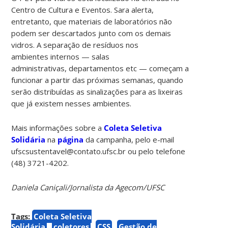
Centro de Cultura e Eventos. Sara alerta,
entretanto, que materiais de laboratórios não
podem ser descartados junto com os demais
vidros. A separação de resíduos nos
ambientes internos — salas
administrativas, departamentos etc — começam a
funcionar a partir das próximas semanas, quando
serão distribuídas as sinalizações para as lixeiras
que já existem nesses ambientes.
Mais informações sobre a
Coleta Seletiva
Solidária
na
página
da campanha, pelo e-mail
ufscsustentavel@contato.ufsc.br ou pelo telefone
(48) 3721-4202.
Daniela Caniçali/Jornalista da Agecom/UFSC
Tags:
Coleta Seletiva
Solidária
coletores
CSS
Gestão de