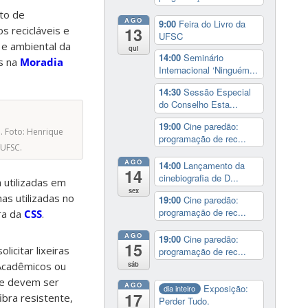
nto de
AGO
9:00
Feira do Livro da
s recicláveis e
13
UFSC
a e ambiental da
qui
14:00
Seminário
os na
Moradia
Internacional ‘Ninguém...
14:30
Sessão Especial
do Conselho Esta...
19:00
Cine paredão:
. Foto: Henrique
programação de rec...
UFSC.
AGO
14:00
Lançamento da
14
cinebiografia de D...
m utilizadas em
sex
as utilizadas no
19:00
Cine paredão:
programação de rec...
ra da
CSS
.
AGO
19:00
Cine paredão:
15
icitar lixeiras
programação de rec...
sáb
 Acadêmicos ou
ue devem ser
AGO
Exposição:
dia inteiro
17
ibra resistente,
Perder Tudo.