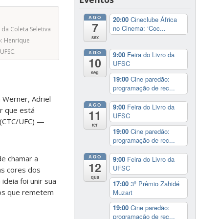
AGO
20:00
Cineclube África
7
no Cinema: ‘Coc...
 da Coleta Seletiva
sex
o: Henrique
UFSC.
AGO
9:00
Feira do Livro da
10
UFSC
seg
19:00
Cine paredão:
programação de rec...
 Werner, Adriel
AGO
9:00
Feira do Livro da
er que
está
11
UFSC
o (CTC/UFC) —
ter
19:00
Cine paredão:
programação de rec...
AGO
de chamar a
9:00
Feira do Livro da
12
UFSC
 as cores dos
qua
deia foi unir sua
17:00
3º Prêmio Zahidé
nhos que remetem
Muzart
19:00
Cine paredão:
programação de rec...