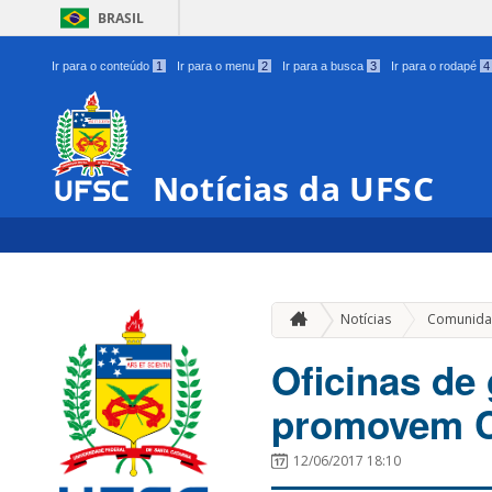
BRASIL
Ir para o conteúdo
1
Ir para o menu
2
Ir para a busca
3
Ir para o rodapé
4
Notícias da UFSC
Notícias
Comunida
Oficinas de 
promovem Co
12/06/2017 18:10