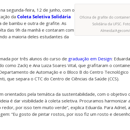
na segunda-feira, 12 de junho, com o
ntação da
Coleta Seletiva Solidária
Oficina de grafite do container
ra de bambu e outra de grafite. As
Solidária da UFSC. Fot
olta das 9h da manhã e contaram com
Almeida/Agecom/
endo a maioria deles estudantes da
denada por três alunos do curso de
graduação em Design
: Eduarda
do como Zack) e Ana Luiza Soares Vital, que grafitaram o contain
o Departamento de Automação e o Bloco B do Centro Tecnológic
onti, que separa o CTC do Centro de Ciências da Saúde (CCS).
m orientados pela temática da sustentabilidade, com o objetivo 
deia é dar visibilidade à coleta seletiva. Procuramos harmonizar
dor, por isso tem muito verde”, explica Eduarda. Para Adriel, a i
agem: “Eu gosto de pintar rostos, por isso fiz um rosto e dese