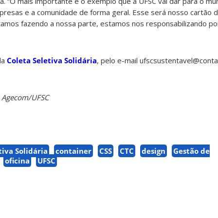
va. “O mais importante é o exemplo que a UFSC vai dar para o mun
resas e a comunidade de forma geral. Esse será nosso cartão de
mos fazendo a nossa parte, estamos nos responsabilizando po
da
Coleta Seletiva Solidária
, pelo e-mail ufscsustentavel@conta
da Agecom/UFSC
tiva Solidária
container
CSS
CTC
design
Gestão de
oficina
UFSC