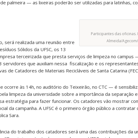
 de palmeira — as lixeiras
poderão ser utilizadas para latinhas, 
Participantes das oficinas.
Almeida/Agecom/
o, será realizada uma reunião entre
síduos Sólidos da UFSC, os 13
presa terceirizada que presta serviços de limpeza no campus —,
3 servidores que auxiliam nessa fiscalização e os representante
vas de Catadores de Materiais Recicláveis de Santa Catarina
(FE
 ocorre às 14h, no auditório do Teixeirão, no CTC — é sensibiliz
pela limpeza da universidade sobre a importância da separação e
sa estratégia para fazer funcionar. Os catadores vão mostrar co
social da campanha.
A UFSC é o primeiro órgão público a contratar
lica Sara.
ncia do trabalho dos catadores será uma das contribuições da u