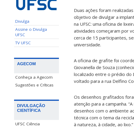
Duas ações foram realizadas 
objetivo de divulgar a impla
Divulga
na UFSC: uma oficina de lixei
Assine o Divulga
atividades começaram por v
UFSC
cerca de 15 participantes, s
TV UFSC
universidade.
A oficina de grafite foi coor
AGECOM
Giovanella de Souza (conheci
localizado entre o prédio d
Conheça a Agecom
voltado para a rua Delfino C
Sugestões e Críticas
Os desenhos grafitados fora
atenção para a campanha. “A i
DIVULGAÇÃO
desenhos com o ambiente ao re
CIENTÍFICA
técnica com o tema da recicl
UFSC Ciência
à natureza, à cidade, ao lixo.”