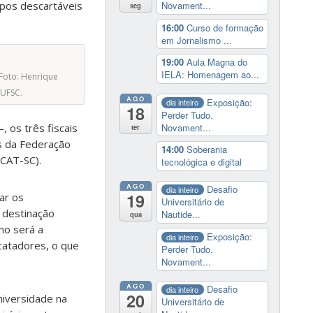
Novament...
copos descartáveis
seg
16:00
Curso de formação
em Jornalismo ...
19:00
Aula Magna do
IELA: Homenagem ao...
 Foto: Henrique
UFSC.
AGO
Exposição:
dia inteiro
18
Perder Tudo.
Novament...
 os três fiscais
ter
s da
Federação
14:00
Soberania
CCAT-SC).
tecnológica e digital
AGO
Desafio
dia inteiro
19
ar os
Universitário de
 destinação
Nautide...
qua
mo será a
Exposição:
dia inteiro
 catadores, o que
Perder Tudo.
Novament...
AGO
Desafio
dia inteiro
20
niversidade na
Universitário de