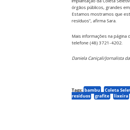
implantação da Coleta Seleti
órgãos públicos, grandes emp
Estamos mostramos que esta
resíduos”, afirma Sara.
Mais informações na página 
telefone (48) 3721-4202.
Daniela Caniçali/Jornalista 
Tags:
bambu
Coleta Sele
resíduos
grafite
lixeira