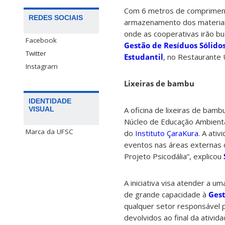
Com 6 metros de comprimento,
REDES SOCIAIS
armazenamento dos materiais 
onde as cooperativas irão bu
Facebook
Gestão de Resíduos Sólido
Twitter
Estudantil
, no Restaurante U
Instagram
Lixeiras de bambu
IDENTIDADE
A oficina de lixeiras de bambu
VISUAL
Núcleo de Educação Ambienta
Marca da UFSC
do
Instituto ÇaraKura
. A ati
eventos nas áreas externas da
Projeto Psicodália”, explicou
A iniciativa visa atender a 
de grande capacidade à
Gest
qualquer setor responsável 
devolvidos ao final da ativ