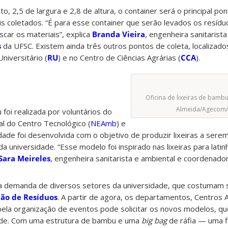
 2,5 de largura e 2,8 de altura, o container será o principal po
coletados. “É para esse container que serão levados os resíduo
scar os materiais”, explica
Branda Vieira
, engenheira sanitarist
s
da UFSC. Existem ainda três outros pontos de coleta, localizad
niversitário (
RU
) e no Centro de Ciências Agrárias (
CCA
).
Oficina de lixeiras de bambu
Almeida/Agecom/
 foi realizada por voluntários do
l do Centro Tecnológico (
NEAmb
) e
vidade foi desenvolvida com o objetivo de
produzir lixeiras a sere
 universidade. “Esse modelo foi inspirado nas lixeiras para latinh
Sara Meireles
, engenheira sanitarista e ambiental e coordenado
uma demanda de diversos setores da universidade, que costumam sol
ão de Resíduos
. A partir de agora, os departamentos, Centros
pela organização de eventos pode solicitar os novos modelos, q
idade. Com uma estrutura de bambu e uma
big bag
de ráfia — uma f