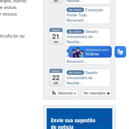
icípio, outros
Nautide...
qui
 visitas.
Exposição:
dia inteiro
r nossos
Perder Tudo.
Novament...
AGO
Desafio
dia inteiro
21
to.ufsc.br ou
Universitário de
Nautide...
sex
Exposição:
dia inteiro
Perder Tudo.
Novament...
AGO
Desafio
dia inteiro
22
Universitário de
Nautide...
sáb
Adicionar
Ver calendário