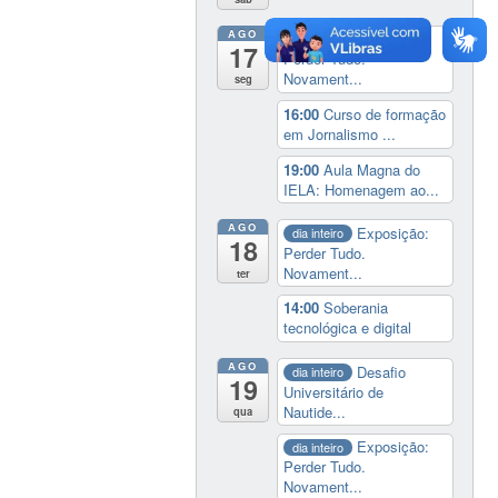
AGO
Exposição:
dia inteiro
17
Perder Tudo.
Novament...
seg
16:00
Curso de formação
em Jornalismo ...
19:00
Aula Magna do
IELA: Homenagem ao...
AGO
Exposição:
dia inteiro
18
Perder Tudo.
Novament...
ter
14:00
Soberania
tecnológica e digital
AGO
Desafio
dia inteiro
19
Universitário de
Nautide...
qua
Exposição:
dia inteiro
Perder Tudo.
Novament...