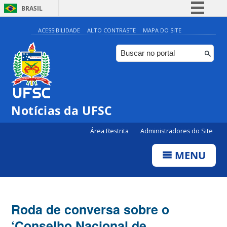
BRASIL
Simplifique!
ACESSIBILIDADE
ALTO CONTRASTE
MAPA DO SITE
Comunica BR
Participe
Acesso à informação
Legislação
Notícias da UFSC
Canais
Área Restrita
Administradores do Site
MENU
Roda de conversa sobre o
‘Conselho Nacional de