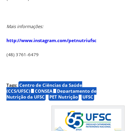
Mais informações:
http://www.instagram.com/petnutriufsc
(48) 3761-6479
Tags:
Centro de Ciências da Saúde
(CCS/UFSC)
CONSEA
Departamento de
Nutrição da UFSC
PET Nutrição
UFSC