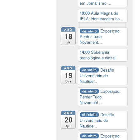
em Jornalismo ...
19:00
Aula Magna do
IELA: Homenagem ao...
AGO
Exposição:
dia inteiro
18
Perder Tudo.
Novament...
ter
14:00
Soberania
tecnológica e digital
AGO
Desafio
dia inteiro
19
Universitário de
Nautide...
qua
Exposição:
dia inteiro
Perder Tudo.
Novament...
AGO
Desafio
dia inteiro
20
Universitário de
Nautide...
qui
Exposição:
dia inteiro