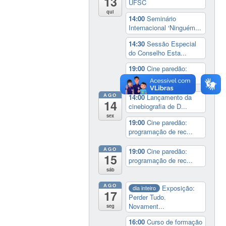
13
UFSC
qui
14:00
Seminário
Internacional ‘Ninguém...
14:30
Sessão Especial
do Conselho Esta...
19:00
Cine paredão:
programação de rec...
AGO
14:00
Lançamento da
14
cinebiografia de D...
sex
19:00
Cine paredão:
programação de rec...
AGO
19:00
Cine paredão:
15
programação de rec...
sáb
AGO
Exposição:
dia inteiro
17
Perder Tudo.
Novament...
seg
16:00
Curso de formação