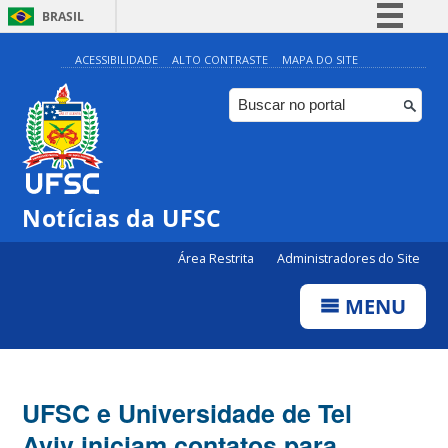
BRASIL
Simplifique!
ACESSIBILIDADE
ALTO CONTRASTE
MAPA DO SITE
Comunica BR
Participe
Acesso à informação
Legislação
Notícias da UFSC
Canais
Área Restrita
Administradores do Site
MENU
UFSC e Universidade de Tel
Aviv iniciam contatos para