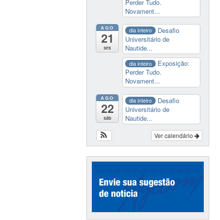
Perder Tudo.
Novament...
AGO
Desafio
dia inteiro
21
Universitário de
Nautide...
sex
Exposição:
dia inteiro
Perder Tudo.
Novament...
AGO
Desafio
dia inteiro
22
Universitário de
Nautide...
sáb
Ver calendário