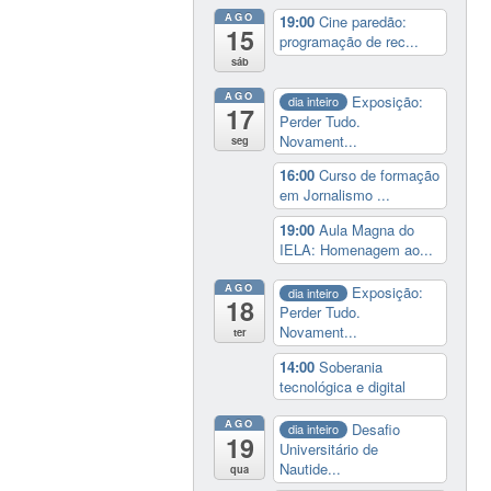
AGO
19:00
Cine paredão:
15
programação de rec...
sáb
AGO
Exposição:
dia inteiro
17
Perder Tudo.
Novament...
seg
16:00
Curso de formação
em Jornalismo ...
19:00
Aula Magna do
IELA: Homenagem ao...
AGO
Exposição:
dia inteiro
18
Perder Tudo.
Novament...
ter
14:00
Soberania
tecnológica e digital
AGO
Desafio
dia inteiro
19
Universitário de
Nautide...
qua