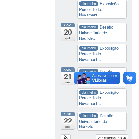
Exposição:
dia inteiro
Perder Tudo.
Novament...
AGO
Desafio
dia inteiro
20
Universitário de
Nautide...
qui
Exposição:
dia inteiro
Perder Tudo.
Novament...
AGO
Desafio
dia inteiro
21
Universitário de
Nautide...
sex
Exposição:
dia inteiro
Perder Tudo.
Novament...
AGO
Desafio
dia inteiro
22
Universitário de
Nautide...
sáb
Ver calendário