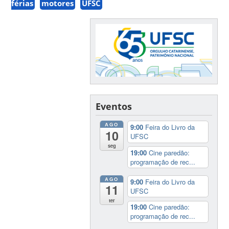
férias
motores
UFSC
Eventos
AGO
9:00
Feira do Livro da
10
UFSC
seg
19:00
Cine paredão:
programação de rec...
AGO
9:00
Feira do Livro da
11
UFSC
ter
19:00
Cine paredão:
programação de rec...