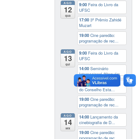
AGO
9:00
Feira do Livro da
12
UFSC
qua
17:00
3º Prêmio Zahidé
Muzart
19:00
Cine paredão:
programação de rec...
AGO
9:00
Feira do Livro da
13
UFSC
qui
14:00
Seminário
Internacional ‘Ninguém...
14:30
Sessão Especial
do Conselho Esta...
19:00
Cine paredão:
programação de rec...
AGO
14:00
Lançamento da
14
cinebiografia de D...
sex
19:00
Cine paredão:
programação de rec...