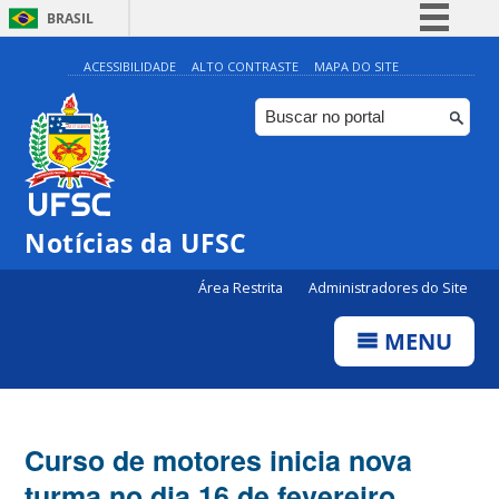
BRASIL
Simplifique!
ACESSIBILIDADE
ALTO CONTRASTE
MAPA DO SITE
Comunica BR
Participe
Acesso à informação
Legislação
Notícias da UFSC
Canais
Área Restrita
Administradores do Site
MENU
Curso de motores inicia nova
turma no dia 16 de fevereiro