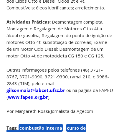
dos Ciclos Otto e Diesel, Ciclos 2t e 4t,
Combustíveis; óleos lubrificantes; arrefecimento.
Atividades Práticas:
Desmontagem completa,
Montagem e Regulagem de Motores Otto 4t a
álcool e gasolina; Regulagem do ponto de ignição de
motores Otto 4t; substituição de correias; Exame
de um Motor Ciclo Diesel; Desmontagem de um
motor Otto 4t de motocicleta CG 150 e CG 125.
Outras informações pelos telefones (48) 3721-
8767, 3721-9090, 3721-9390, ramal 210, e 9986-
2843 (TIM), pelo e-mail
gilsonmaia@labcet.ufsc.br
ou na página da FAPEU
(
www.fapeu.org.br
).
Por Margareth Rossi/Jornalista da Agecom
Tags:
combustão interna
curso de