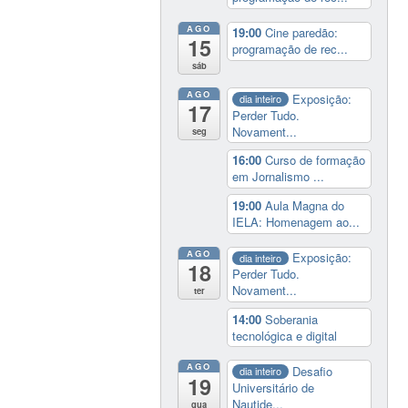
AGO
19:00
Cine paredão:
15
programação de rec...
sáb
AGO
Exposição:
dia inteiro
17
Perder Tudo.
Novament...
seg
16:00
Curso de formação
em Jornalismo ...
19:00
Aula Magna do
IELA: Homenagem ao...
AGO
Exposição:
dia inteiro
18
Perder Tudo.
Novament...
ter
14:00
Soberania
tecnológica e digital
AGO
Desafio
dia inteiro
19
Universitário de
Nautide...
qua