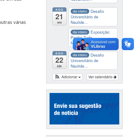
AGO
Desafio
dia inteiro
21
Universitário de
outras várias
Nautide...
sex
Exposição:
dia inteiro
Perder Tudo.
Novament...
AGO
Desafio
dia inteiro
22
Universitário de
Nautide...
sáb
Adicionar
Ver calendário