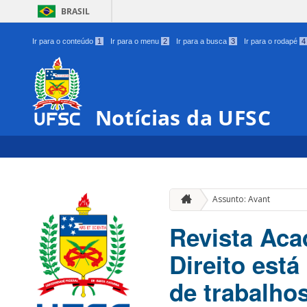
BRASIL
Ir para o conteúdo
1
Ir para o menu
2
Ir para a busca
3
Ir para o rodapé
4
Notícias da UFSC
Assunto: Avant
Revista Ac
Direito est
de trabalho