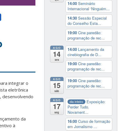
14:00
Seminário
Internacional ‘Ninguém...
a
14:30
Sessão Especial
do Conselho Esta...
19:00
Cine paredão:
programação de rec...
o
AGO
14:00
Lançamento da
14
cinebiografia de D...
sex
19:00
Cine paredão:
programação de rec...
AGO
19:00
Cine paredão:
ara integrar o
15
programação de rec...
sta eletrônica
sáb
o, desenvolvendo
AGO
Exposição:
dia inteiro
17
Perder Tudo.
Novament...
seg
lançamento da
16:00
Curso de formação
entivo à
em Jornalismo ...