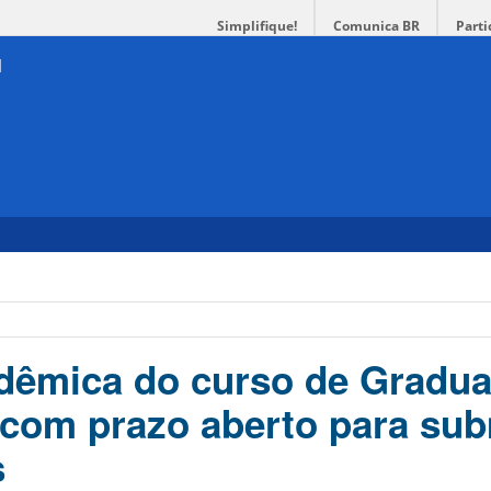
Simplifique!
Comunica BR
Parti
adêmica do curso de Gradu
á com prazo aberto para su
s