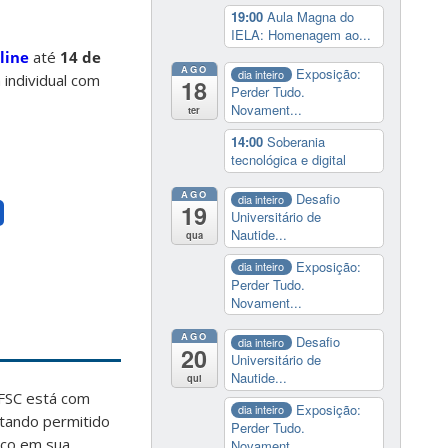
19:00
Aula Magna do
IELA: Homenagem ao...
line
até
14 de
AGO
Exposição:
dia inteiro
a individual com
18
Perder Tudo.
Novament...
ter
14:00
Soberania
tecnológica e digital
AGO
Desafio
dia inteiro
19
a
Universitário de
Nautide...
qua
Exposição:
dia inteiro
Perder Tudo.
Novament...
AGO
Desafio
dia inteiro
20
Universitário de
Nautide...
qui
UFSC está com
Exposição:
dia inteiro
stando permitido
Perder Tudo.
ico em sua
Novament...