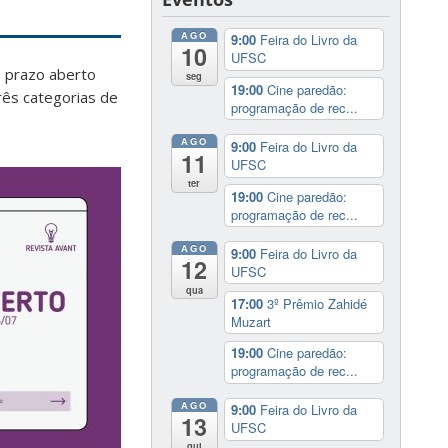
AGO
9:00
Feira do Livro da
10
UFSC
 prazo aberto
seg
19:00
Cine paredão:
rês categorias de
programação de rec...
AGO
9:00
Feira do Livro da
11
UFSC
ter
19:00
Cine paredão:
programação de rec...
AGO
9:00
Feira do Livro da
12
UFSC
qua
17:00
3º Prêmio Zahidé
Muzart
19:00
Cine paredão:
programação de rec...
AGO
9:00
Feira do Livro da
13
UFSC
qui