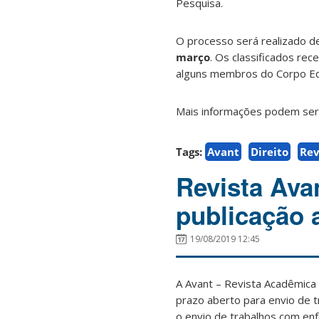
Pesquisa.
O processo será realizado d
março
. Os classificados rece
alguns membros do Corpo Edi
Mais informações podem ser
Tags:
Avant
Direito
Rev
Revista Ava
publicação 
19/08/2019 12:45
A Avant – Revista Acadêmica
prazo aberto para envio de 
o envio de trabalhos com en