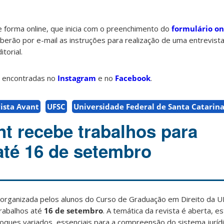
e forma online, que inicia com o preenchimento do
formulário on
berão por e-mail as instruções para realização de uma entrevist
torial.
 encontradas no
Instagram
e no
Facebook
.
ista Avant
UFSC
Universidade Federal de Santa Catarin
nt recebe trabalhos para
até 16 de setembro
 organizada pelos alunos do Curso de Graduação em Direito da 
trabalhos até
16 de setembro
. A temática da revista é aberta, e
foques variados, essenciais para a compreensão do sistema juríd