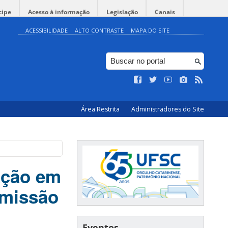
cipe
Acesso à informação
Legislação
Canais
ACESSIBILIDADE
ALTO CONTRASTE
MAPA DO SITE
Área Restrita
Administradores do Site
ação em
bmissão
Eventos