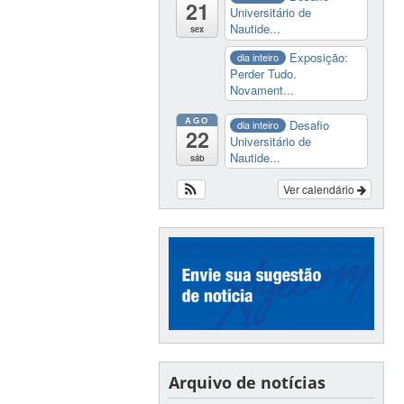
21
Universitário de
Nautide...
sex
Exposição:
dia inteiro
Perder Tudo.
Novament...
AGO
Desafio
dia inteiro
22
Universitário de
Nautide...
sáb
Ver calendário
Arquivo de notícias