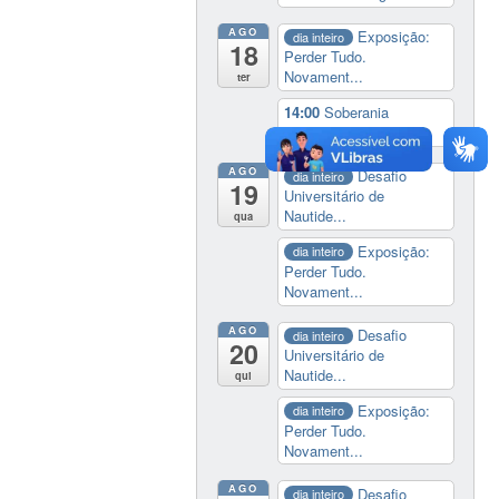
AGO
Exposição:
dia inteiro
18
Perder Tudo.
Novament...
ter
14:00
Soberania
tecnológica e digital
AGO
Desafio
dia inteiro
19
Universitário de
Nautide...
qua
Exposição:
dia inteiro
Perder Tudo.
Novament...
AGO
Desafio
dia inteiro
20
Universitário de
Nautide...
qui
Exposição:
dia inteiro
Perder Tudo.
Novament...
AGO
Desafio
dia inteiro