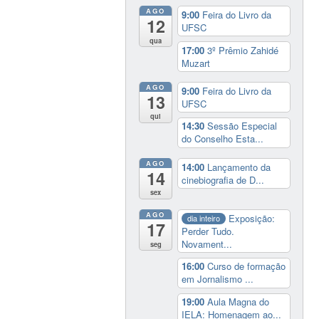
AGO
9:00
Feira do Livro da
12
UFSC
qua
17:00
3º Prêmio Zahidé
Muzart
AGO
9:00
Feira do Livro da
13
UFSC
qui
14:30
Sessão Especial
do Conselho Esta...
AGO
14:00
Lançamento da
14
cinebiografia de D...
sex
AGO
Exposição:
dia inteiro
17
Perder Tudo.
Novament...
seg
16:00
Curso de formação
em Jornalismo ...
19:00
Aula Magna do
IELA: Homenagem ao...