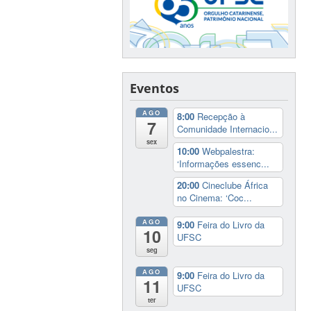
Eventos
AGO
8:00
Recepção à
7
Comunidade Internacio...
sex
10:00
Webpalestra:
‘Informações essenc...
20:00
Cineclube África
no Cinema: ‘Coc...
AGO
9:00
Feira do Livro da
10
UFSC
seg
AGO
9:00
Feira do Livro da
11
UFSC
ter