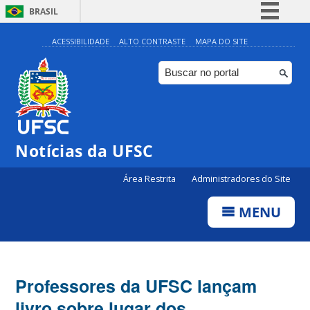
BRASIL
Simplifique!
ACESSIBILIDADE
ALTO CONTRASTE
MAPA DO SITE
Comunica BR
Participe
Acesso à informação
Legislação
Notícias da UFSC
Canais
Área Restrita
Administradores do Site
MENU
Professores da UFSC lançam
livro sobre lugar dos