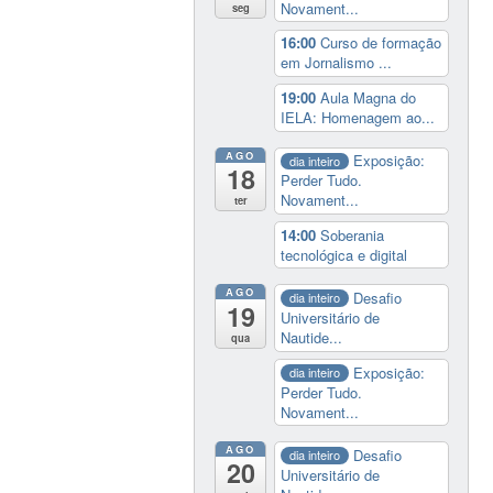
Novament...
seg
16:00
Curso de formação
em Jornalismo ...
19:00
Aula Magna do
IELA: Homenagem ao...
AGO
Exposição:
dia inteiro
18
Perder Tudo.
Novament...
ter
14:00
Soberania
tecnológica e digital
AGO
Desafio
dia inteiro
19
Universitário de
Nautide...
qua
Exposição:
dia inteiro
Perder Tudo.
Novament...
AGO
Desafio
dia inteiro
20
Universitário de