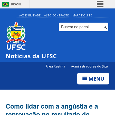
BRASIL
Simplifique!
ACESSIBILIDADE
ALTO CONTRASTE
MAPA DO SITE
Comunica BR
Participe
Acesso à informação
Legislação
Notícias da UFSC
Canais
Área Restrita
Administradores do Site
MENU
Como lidar com a angústia e a
reprovação no resultado do