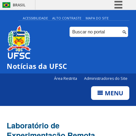
BRASIL
Simplifique!
ACESSIBILIDADE
ALTO CONTRASTE
MAPA DO SITE
Comunica BR
Participe
Acesso à informação
Legislação
Notícias da UFSC
Canais
Área Restrita
Administradores do Site
MENU
Laboratório de
Experimentação Remota