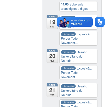
14:00
Soberania
tecnológica e digital
AGO
Desafio
dia inteiro
19
Universitário de
Nautide...
qua
Exposição:
dia inteiro
Perder Tudo.
Novament...
AGO
Desafio
dia inteiro
20
Universitário de
Nautide...
qui
Exposição:
dia inteiro
Perder Tudo.
Novament...
AGO
Desafio
dia inteiro
21
Universitário de
Nautide...
sex
Exposição:
dia inteiro
Perder Tudo.