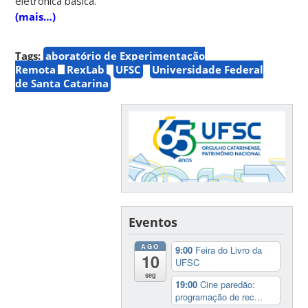
eletrônica básica.
(mais…)
Tags:
aboratório de Experimentação
Remota
RexLab
UFSC
Universidade Federal
de Santa Catarina
Eventos
AGO
9:00
Feira do Livro da
10
UFSC
seg
19:00
Cine paredão:
programação de rec...