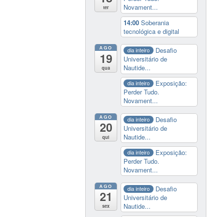
Novament...
ter
14:00
Soberania
tecnológica e digital
AGO
Desafio
dia inteiro
19
Universitário de
Nautide...
qua
Exposição:
dia inteiro
Perder Tudo.
Novament...
AGO
Desafio
dia inteiro
20
Universitário de
Nautide...
qui
Exposição:
dia inteiro
Perder Tudo.
Novament...
AGO
Desafio
dia inteiro
21
Universitário de
Nautide...
sex