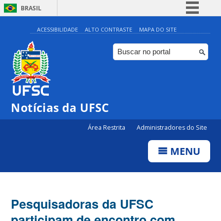
BRASIL
Simplifique!
ACESSIBILIDADE
ALTO CONTRASTE
MAPA DO SITE
Comunica BR
Participe
Acesso à informação
Legislação
Notícias da UFSC
Canais
Área Restrita
Administradores do Site
MENU
Pesquisadoras da UFSC
participam de encontro com