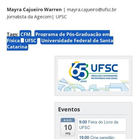
Mayra Cajueiro Warren
| mayra.cajueiro@ufsc.br
Jornalista da Agecom| UFSC
Tags:
CFM
Programa de Pós-Graduação em
Física
UFSC
Universidade Federal de Santa
Catarina
Eventos
AGO
9:00
Feira do Livro da
10
UFSC
seg
19:00
Cine paredão: