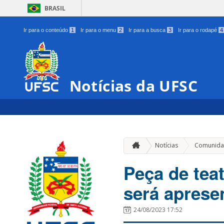
BRASIL
Ir para o conteúdo
1
Ir para o menu
2
Ir para a busca
3
Ir para o rodapé
4
Notícias da UFSC
Notícias
Comunida
Peça de teat
será aprese
24/08/2023 17:52