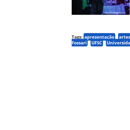
Tags:
apresentação
arte
Fossari
UFSC
Universida