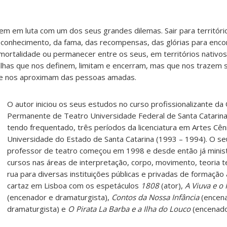
m em luta com um dos seus grandes dilemas. Sair para territóri
conhecimento, da fama, das recompensas, das glórias para encont
mortalidade ou permanecer entre os seus, em territórios nativos
ralhas que nos definem, limitam e encerram, mas que nos trazem 
nte nos aproximam das pessoas amadas.
O autor iniciou os seus estudos no curso profissionalizante da 
Permanente de Teatro Universidade Federal de Santa Catarin
tendo frequentado, três períodos da licenciatura em Artes Cên
Universidade do Estado de Santa Catarina (1993 – 1994). O s
professor de teatro começou em 1998 e desde então já minis
cursos nas áreas de interpretação, corpo, movimento, teoria te
rua para diversas instituições públicas e privadas de formação 
cartaz em Lisboa com os espetáculos
1808
(ator),
A Viuva e o
(encenador e dramaturgista),
Contos da Nossa Infância
(encen
dramaturgista) e
O Pirata La Barba e a Ilha do Louco
(encenador