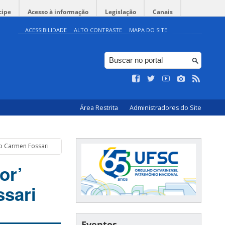
cipe
Acesso à informação
Legislação
Canais
ACESSIBILIDADE
ALTO CONTRASTE
MAPA DO SITE
Área Restrita
Administradores do Site
ro Carmen Fossari
or’
ssari
Eventos