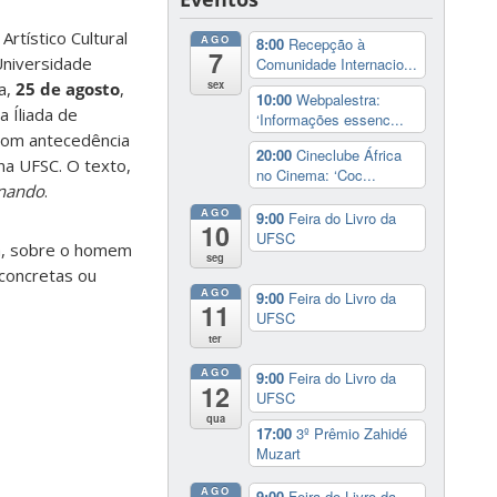
tístico Cultural
AGO
8:00
Recepção à
7
Universidade
Comunidade Internacio...
sex
a,
25 de agosto
,
10:00
Webpalestra:
da Íliada de
‘Informações essenc...
 com antecedência
20:00
Cineclube África
na UFSC. O texto,
no Cinema: ‘Coc...
rnando
.
AGO
9:00
Feira do Livro da
10
UFSC
da, sobre o homem
seg
 concretas ou
AGO
9:00
Feira do Livro da
11
UFSC
ter
AGO
9:00
Feira do Livro da
12
UFSC
qua
17:00
3º Prêmio Zahidé
Muzart
AGO
9:00
Feira do Livro da