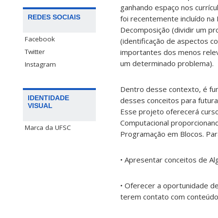
ganhando espaço nos currícu
REDES SOCIAIS
foi recentemente incluído n
Decomposição (dividir um p
Facebook
(identificação de aspectos 
Twitter
importantes dos menos relev
um determinado problema).
Instagram
Dentro desse contexto, é fu
IDENTIDADE
desses conceitos para futur
VISUAL
Esse projeto oferecerá curs
Computacional proporcionand
Marca da UFSC
Programação em Blocos. Para
• Apresentar conceitos de 
• Oferecer a oportunidade d
terem contato com conteúd