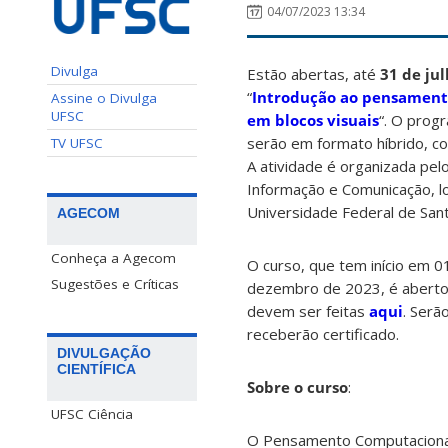
04/07/2023 13:34
Divulga
Estão abertas, até
31 de ju
“
Introdução ao pensamen
Assine o Divulga
UFSC
em blocos visuais
“. O prog
serão em formato híbrido, c
TV UFSC
A atividade é organizada pe
Informação e Comunicação, l
Universidade Federal de Sant
AGECOM
Conheça a Agecom
O curso, que tem início em 
Sugestões e Críticas
dezembro de 2023, é aberto a
devem ser feitas
aqui
. Serã
receberão certificado.
DIVULGAÇÃO
CIENTÍFICA
Sobre o curso
:
UFSC Ciência
O Pensamento Computaciona