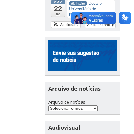
AGO
Desafio
dia inteiro
22
Universitário de
Nautide...
sáb
Adicionar
Ver calendário
Arquivo de notícias
Arquivo de notícias
Audiovisual