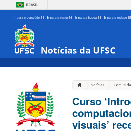
BRASIL
Ir para o conteúdo
1
Ir para o menu
2
Ir para a busca
3
Ir para o rodapé
4
Notícias da UFSC
Notícias
Comunida
Curso ‘Intr
computacio
visuais’ rec