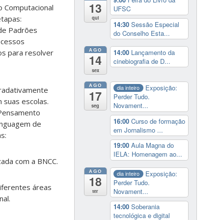
13
o Computacional
UFSC
etapas:
qui
14:30
Sessão Especial
de Padrões
do Conselho Esta...
ocessos
AGO
14:00
Lançamento da
os para resolver
14
cinebiografia de D...
sex
AGO
Exposição:
dia inteiro
gradativamente
17
Perder Tudo.
 suas escolas.
Novament...
seg
o Pensamento
16:00
Curso de formação
Linguagem de
em Jornalismo ...
s:
19:00
Aula Magna do
IELA: Homenagem ao...
zada com a BNCC.
AGO
Exposição:
dia inteiro
18
Perder Tudo.
iferentes áreas
Novament...
ter
al.
14:00
Soberania
tecnológica e digital