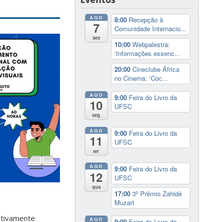
AGO
8:00
Recepção à
7
Comunidade Internacio...
sex
10:00
Webpalestra:
‘Informações essenc...
20:00
Cineclube África
no Cinema: ‘Coc...
AGO
9:00
Feira do Livro da
10
UFSC
seg
AGO
9:00
Feira do Livro da
11
UFSC
ter
AGO
9:00
Feira do Livro da
12
UFSC
qua
17:00
3º Prêmio Zahidé
Muzart
ativamente
AGO
9:00
Feira do Livro da