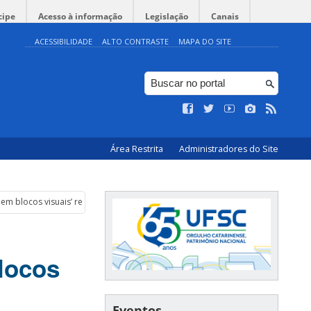
cipe
Acesso à informação
Legislação
Canais
ACESSIBILIDADE
ALTO CONTRASTE
MAPA DO SITE
Área Restrita
Administradores do Site
 blocos visuais’ recebe inscrições
locos
Eventos