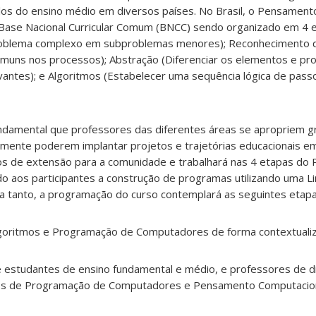
los do ensino médio em diversos países. No Brasil, o Pensament
a Base Nacional Curricular Comum (BNCC) sendo organizado em 4 
roblema complexo em subproblemas menores); Reconhecimento 
comuns nos processos); Abstração (Diferenciar os elementos e pr
antes); e Algoritmos (Estabelecer uma sequência lógica de pass
ndamental que professores das diferentes áreas se apropriem 
amente poderem implantar projetos e trajetórias educacionais em
os de extensão para a comunidade e trabalhará nas 4 etapas d
o aos participantes a construção de programas utilizando uma 
 tanto, a programação do curso contemplará as seguintes etapa
Algoritmos e Programação de Computadores de forma contextuali
e estudantes de ensino fundamental e médio, e professores de d
os de Programação de Computadores e Pensamento Computacion