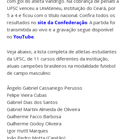
com gol do atleta Vandrigo. Na cobrança de pênalti a
UFSC venceu a UniAteneu, instituição do Ceará, por
5 a 4 e ficou com o título nacional. Confira todos os
resultados no
site da Confederação
. A partida foi
transmitida ao vivo e a gravação segue disponível
no
YouTube
.
Veja abaixo, a lista completa de atletas-estudantes
da UFSC, de 11 cursos diferentes da instituição,
atuais campeões brasileiros na modalidade futebol
de campo masculino:
Ângelo Gabriel Cassariego Perusso
Felipe Vieira Cubas
Gabriel Dias dos Santos
Gabriel Martini Almeida de Oliveira
Guilherme Facco Barbosa
Guilherme Godoy Oliveira
Igor Huttl Marques
João Pedro Motta (Capitão)