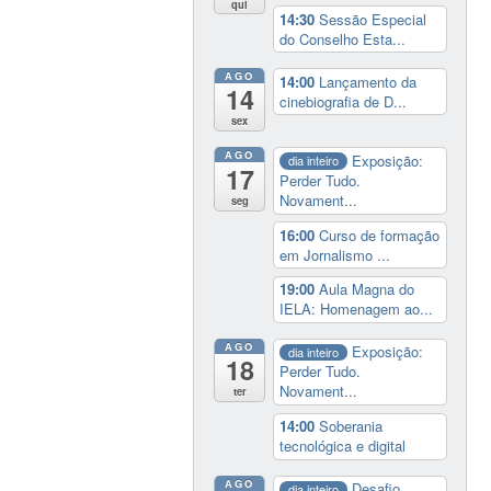
qui
14:30
Sessão Especial
do Conselho Esta...
AGO
14:00
Lançamento da
14
cinebiografia de D...
sex
AGO
Exposição:
dia inteiro
17
Perder Tudo.
Novament...
seg
16:00
Curso de formação
em Jornalismo ...
19:00
Aula Magna do
IELA: Homenagem ao...
AGO
Exposição:
dia inteiro
18
Perder Tudo.
Novament...
ter
14:00
Soberania
tecnológica e digital
AGO
Desafio
dia inteiro