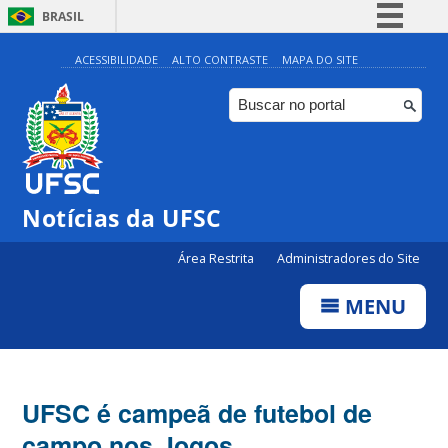
BRASIL
Simplifique!
ACESSIBILIDADE
ALTO CONTRASTE
MAPA DO SITE
Comunica BR
Participe
Acesso à informação
Legislação
Notícias da UFSC
Canais
Área Restrita
Administradores do Site
MENU
UFSC é campeã de futebol de
campo nos Jogos