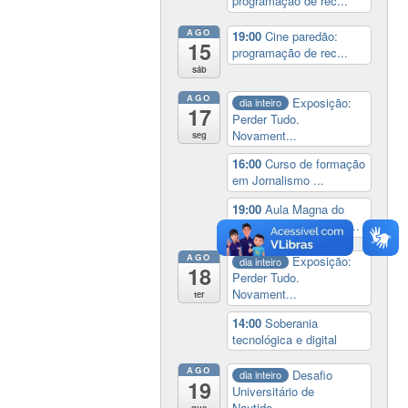
programação de rec...
AGO
19:00
Cine paredão:
15
programação de rec...
sáb
AGO
Exposição:
dia inteiro
17
Perder Tudo.
Novament...
seg
16:00
Curso de formação
em Jornalismo ...
19:00
Aula Magna do
IELA: Homenagem ao...
AGO
Exposição:
dia inteiro
18
Perder Tudo.
Novament...
ter
14:00
Soberania
tecnológica e digital
AGO
Desafio
dia inteiro
19
Universitário de
Nautide...
qua