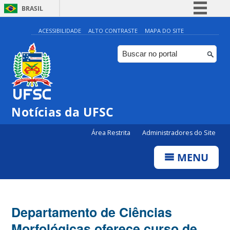
BRASIL
Simplifique!
ACESSIBILIDADE
ALTO CONTRASTE
MAPA DO SITE
Comunica BR
Participe
Acesso à informação
Legislação
Notícias da UFSC
Canais
Área Restrita
Administradores do Site
MENU
Departamento de Ciências
Morfológicas oferece curso de