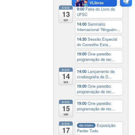
AGO
9:00
Feira do Livro da
13
UFSC
qui
14:00
Seminário
Internacional ‘Ninguém...
14:30
Sessão Especial
do Conselho Esta...
19:00
Cine paredão:
programação de rec...
AGO
14:00
Lançamento da
14
cinebiografia de D...
sex
19:00
Cine paredão:
programação de rec...
AGO
19:00
Cine paredão:
15
programação de rec...
sáb
AGO
Exposição:
dia inteiro
17
Perder Tudo.