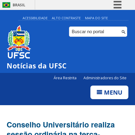
BRASIL
Simplifique!
ACESSIBILIDADE
ALTO CONTRASTE
MAPA DO SITE
Comunica BR
Participe
Acesso à informação
Legislação
Notícias da UFSC
Canais
Área Restrita
Administradores do Site
MENU
Conselho Universitário realiza
sessão ordinária na terça-