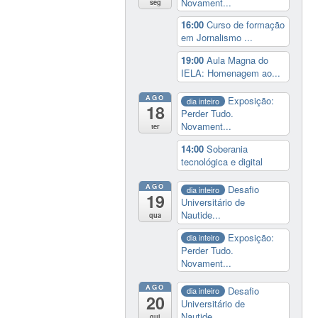
Novament...
seg
16:00
Curso de formação
em Jornalismo ...
19:00
Aula Magna do
IELA: Homenagem ao...
AGO
Exposição:
dia inteiro
18
Perder Tudo.
Novament...
ter
14:00
Soberania
tecnológica e digital
AGO
Desafio
dia inteiro
19
Universitário de
Nautide...
qua
Exposição:
dia inteiro
Perder Tudo.
Novament...
AGO
Desafio
dia inteiro
20
Universitário de
Nautide...
qui