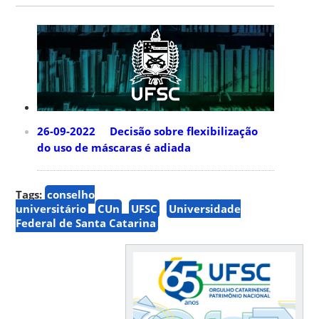
26-09-2022 Decisão sobre flexibilização
do uso de máscaras é adiada
Tags:
conselho
universitário
CUn
UFSC
Universidade
Federal de Santa Catarina