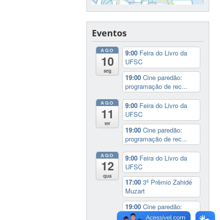
Eventos
AGO
9:00
Feira do Livro da
10
UFSC
seg
19:00
Cine paredão:
programação de rec...
AGO
9:00
Feira do Livro da
11
UFSC
ter
19:00
Cine paredão:
programação de rec...
AGO
9:00
Feira do Livro da
12
UFSC
qua
17:00
3º Prêmio Zahidé
Muzart
19:00
Cine paredão:
programação de rec...