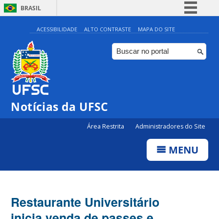
BRASIL
Simplifique!
ACESSIBILIDADE
ALTO CONTRASTE
MAPA DO SITE
Comunica BR
Participe
Acesso à informação
Legislação
Notícias da UFSC
Canais
Área Restrita
Administradores do Site
MENU
Restaurante Universitário
inicia venda de passes e