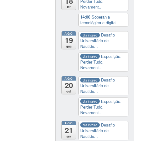
18
Perder Tudo.
Novament...
ter
14:00
Soberania
tecnológica e digital
AGO
Desafio
dia inteiro
19
Universitário de
Nautide...
qua
Exposição:
dia inteiro
Perder Tudo.
Novament...
AGO
Desafio
dia inteiro
20
Universitário de
Nautide...
qui
Exposição:
dia inteiro
Perder Tudo.
Novament...
AGO
Desafio
dia inteiro
21
Universitário de
Nautide...
sex