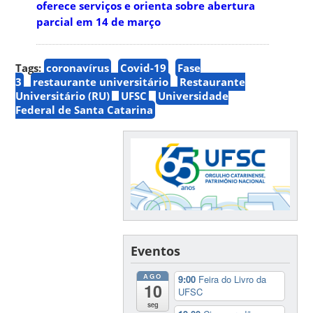
oferece serviços e orienta sobre abertura
parcial em 14 de março
Tags:
coronavírus
Covid-19
Fase
3
restaurante universitário
Restaurante
Universitário (RU)
UFSC
Universidade
Federal de Santa Catarina
Eventos
AGO
9:00
Feira do Livro da
10
UFSC
seg