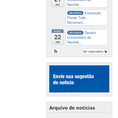
Nautide...
sex
Exposição:
dia inteiro
Perder Tudo.
Novament...
AGO
Desafio
dia inteiro
22
Universitário de
Nautide...
sáb
Ver calendário
Arquivo de notícias