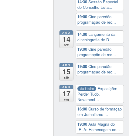
14:30
Sessão Especial
do Conselho Esta...
19:00
Cine paredão:
programação de rec...
AGO
14:00
Lançamento da
14
cinebiografia de D...
sex
19:00
Cine paredão:
programação de rec...
AGO
19:00
Cine paredão:
15
programação de rec...
sáb
AGO
Exposição:
dia inteiro
17
Perder Tudo.
Novament...
seg
16:00
Curso de formação
em Jornalismo ...
19:00
Aula Magna do
IELA: Homenagem ao...