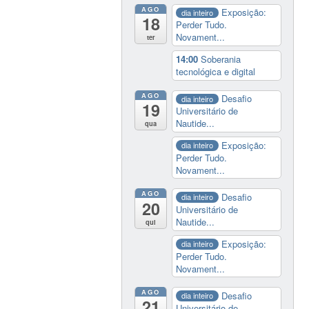
AGO
Exposição:
dia inteiro
18
Perder Tudo.
Novament...
ter
14:00
Soberania
tecnológica e digital
AGO
Desafio
dia inteiro
19
Universitário de
Nautide...
qua
Exposição:
dia inteiro
Perder Tudo.
Novament...
AGO
Desafio
dia inteiro
20
Universitário de
Nautide...
qui
Exposição:
dia inteiro
Perder Tudo.
Novament...
AGO
Desafio
dia inteiro
21
Universitário de