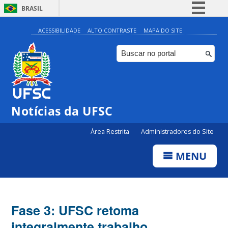
BRASIL
Simplifique!
ACESSIBILIDADE
ALTO CONTRASTE
MAPA DO SITE
Comunica BR
Participe
Acesso à informação
Legislação
Notícias da UFSC
Canais
Área Restrita
Administradores do Site
MENU
Fase 3: UFSC retoma
integralmente trabalho