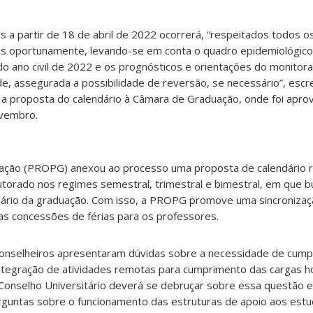
is a partir de 18 de abril de 2022 ocorrerá, “respeitados todos o
s oportunamente, levando-se em conta o quadro epidemiológico 
do ano civil de 2022 e os prognósticos e orientações do monito
e, assegurada a possibilidade de reversão, se necessário”, escr
a proposta do calendário à Câmara de Graduação, onde foi apro
ovembro.
ação (PROPG) anexou ao processo uma proposta de calendário re
torado nos regimes semestral, trimestral e bimestral, em que 
dário da graduação. Com isso, a PROPG promove uma sincroniza
á as concessões de férias para os professores.
onselheiros apresentaram dúvidas sobre a necessidade de cumpr
 integração de atividades remotas para cumprimento das cargas h
O Conselho Universitário deverá se debruçar sobre essa questão 
guntas sobre o funcionamento das estruturas de apoio aos estu