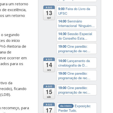
 para um retorno
AGO
9:00
Feira do Livro da
 de excelência,
13
UFSC
mos um retorno
qui
14:00
Seminário
Internacional ‘Ninguém...
14:30
Sessão Especial
o o segundo
do Conselho Esta...
s do início
Pró-Reitoria de
19:00
Cine paredão:
programação de rec...
mana de
deve ocorrer em
AGO
14:00
Lançamento da
14
izados para os
cinebiografia de D...
sex
19:00
Cine paredão:
programação de rec...
tivo da
AGO
19:00
Cine paredão:
ecido), ficando
15
programação de rec...
 (LDB).
sáb
AGO
Exposição:
dia inteiro
m recomeço, para
17
Perder Tudo.