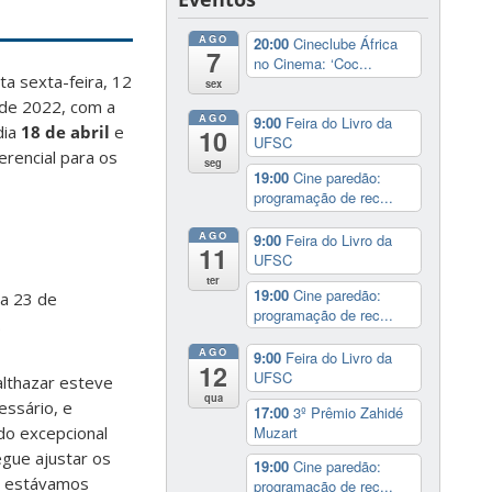
AGO
20:00
Cineclube África
7
no Cinema: ‘Coc...
ta sexta-feira, 12
sex
 de 2022, com a
AGO
9:00
Feira do Livro da
dia
18 de abril
e
10
UFSC
erencial para os
seg
19:00
Cine paredão:
programação de rec...
AGO
9:00
Feira do Livro da
11
UFSC
ter
19:00
Cine paredão:
ia 23 de
programação de rec...
.
AGO
9:00
Feira do Livro da
12
UFSC
althazar esteve
qua
essário, e
17:00
3º Prêmio Zahidé
Muzart
do excepcional
gue ajustar os
19:00
Cine paredão:
al estávamos
programação de rec...