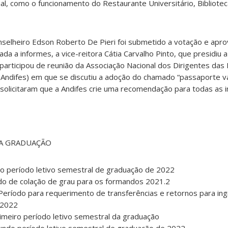
l, como o funcionamento do Restaurante Universitário, Bibliote
nselheiro Edson Roberto De Pieri foi submetido a votação e apr
da a informes, a vice-reitora Cátia Carvalho Pinto, que presidiu a
articipou de reunião da Associação Nacional dos Dirigentes das I
(Andifes) em que se discutiu a adoção do chamado “passaporte va
 solicitaram que a Andifes crie uma recomendação para todas as in
DA GRADUAÇÃO
iro período letivo semestral de graduação de 2022
odo de colação de grau para os formandos 2021.2
Período para requerimento de transferências e retornos para in
 2022
imeiro período letivo semestral da graduação