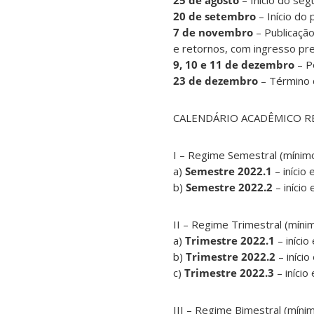
25 de agosto
– Início do se
20 de setembro
– Início do
7 de novembro
– Publicação
e retornos, com ingresso pre
9, 10 e 11 de dezembro
– P
23 de dezembro
– Término 
CALENDÁRIO ACADÊMICO R
I – Regime Semestral (mínimo
a)
Semestre 2022.1
– início
b)
Semestre 2022.2
– iníci
II – Regime Trimestral (míni
a)
Trimestre 2022.1
– iníci
b)
Trimestre 2022.2
– iníci
c)
Trimestre 2022.3
– iníci
III – Regime Bimestral (míni