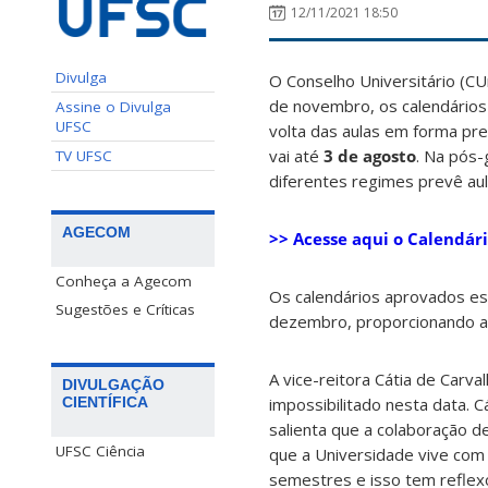
12/11/2021 18:50
Divulga
O Conselho Universitário (CU
de novembro, os calendários
Assine o Divulga
UFSC
volta das aulas em forma pr
vai até
3 de agosto
. Na pós
TV UFSC
diferentes regimes prevê aul
AGECOM
>> Acesse aqui o Calendár
Conheça a Agecom
Os calendários aprovados es
Sugestões e Críticas
dezembro, proporcionando a vo
A vice-reitora Cátia de Carv
DIVULGAÇÃO
CIENTÍFICA
impossibilitado nesta data. C
salienta que a colaboração d
UFSC Ciência
que a Universidade vive com
semestres e isso tem reflex