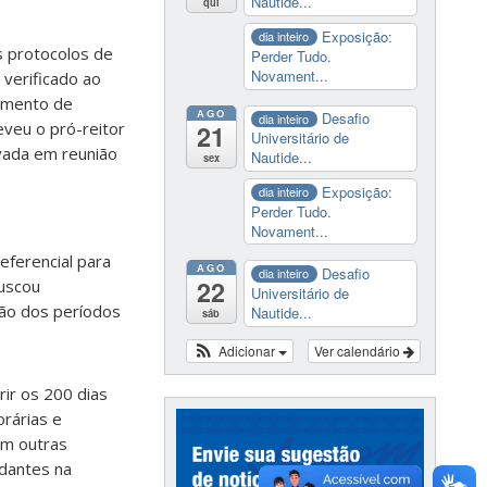
Nautide...
qui
Exposição:
dia inteiro
s protocolos de
Perder Tudo.
Novament...
verificado ao
ramento de
AGO
Desafio
dia inteiro
eveu o pró-reitor
21
Universitário de
vada em reunião
Nautide...
sex
Exposição:
dia inteiro
Perder Tudo.
Novament...
ferencial para
AGO
Desafio
dia inteiro
22
buscou
Universitário de
ção dos períodos
Nautide...
sáb
Adicionar
Ver calendário
ir os 200 dias
orárias e
em outras
dantes na