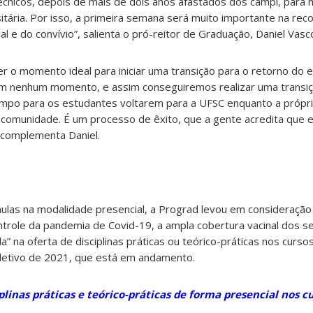
écnicos, depois de mais de dois anos afastados dos campi, para
tária. P
or isso, a primeira semana será muito importante na rec
l e do convívio”, salienta o pró-reitor de Graduação, Daniel Vas
 o momento ideal para iniciar uma transição para o retorno do e
m nenhum momento, e assim conseguiremos realizar uma transiç
mpo para os estudantes voltarem para a UFSC enquanto a própri
 comunidade. É um processo de êxito, que a gente acredita que 
 complementa Daniel.
 aulas na modalidade presencial, a Prograd levou em consideraçã
ntrole da pandemia de Covid-19, a ampla cobertura vacinal dos s
a” na oferta de disciplinas práticas ou teórico-práticas nos curs
letivo de 2021, que está em andamento.
plinas práticas e teórico-práticas de forma presencial nos c