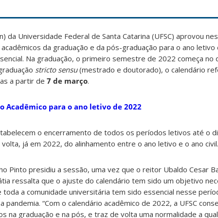
n) da Universidade Federal de Santa Catarina (UFSC) aprovou nes
 acadêmicos da graduação e da pós-graduação para o ano letivo
esencial. Na graduação, o primeiro semestre de 2022 começa no 
-graduação
stricto sensu
(mestrado e doutorado), o calendário ref
as a partir de
7 de março
.
io Acadêmico para o ano letivo de 2022
tabelecem o encerramento de todos os períodos letivos até o d
lta, já em 2022, do alinhamento entre o ano letivo e o ano civil
alho Pinto presidiu a sessão, uma vez que o reitor Ubaldo Cesar B
átia ressalta que o ajuste do calendário tem sido um objetivo nec
e toda a comunidade universitária tem sido essencial nesse perío
 a pandemia. “Com o calendário acadêmico de 2022, a UFSC conse
os na graduação e na pós, e traz de volta uma normalidade a qu