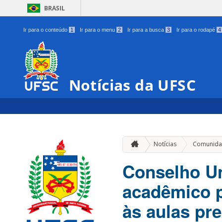
BRASIL
Ir para o conteúdo
1
Ir para o menu
2
Ir para a busca
3
Ir para o rodapé
4
Notícias da UFSC
Notícias
Comunida
Conselho Un
acadêmico p
às aulas pr