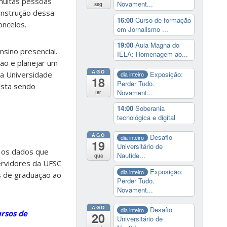
 muitas pessoas
Novament...
seg
onstrução dessa
16:00
Curso de formação
concelos.
em Jornalismo ...
19:00
Aula Magna do
nsino presencial.
IELA: Homenagem ao...
ão e planejar um
AGO
Exposição:
a Universidade
dia inteiro
18
Perder Tudo.
esta sendo
Novament...
ter
14:00
Soberania
tecnológica e digital
AGO
Desafio
dia inteiro
19
Universitário de
o os dados que
Nautide...
qua
ervidores da UFSC
Exposição:
dia inteiro
os de graduação ao
Perder Tudo.
Novament...
AGO
Desafio
dia inteiro
ursos de
20
Universitário de