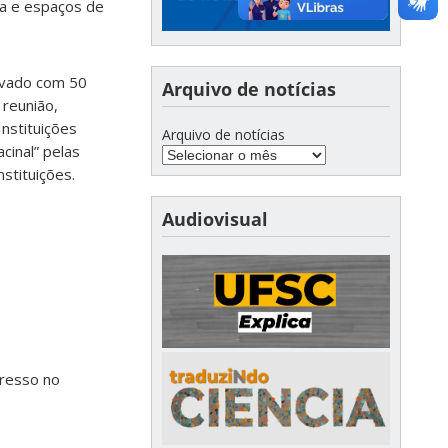
ca e espaços de
ovado com 50
Arquivo de notícias
 reunião,
nstituições
Arquivo de notícias
cinal” pelas
stituições.
Audiovisual
gresso no