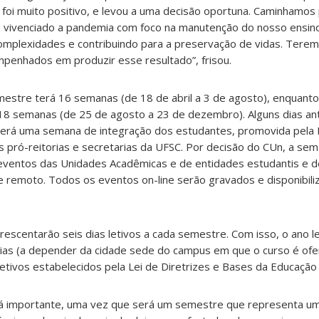
foi muito positivo, e levou a uma decisão oportuna. Caminhamos
s vivenciado a pandemia com foco na manutenção do nosso ensino
omplexidades e contribuindo para a preservação de vidas. Tere
enhados em produzir esse resultado”, frisou.
mestre terá 16 semanas (de 18 de abril a 3 de agosto), enquant
8 semanas (de 25 de agosto a 23 de dezembro). Alguns dias ante
averá uma semana de integração dos estudantes, promovida pela 
 pró-reitorias e secretarias da UFSC. Por decisão do CUn, a se
 eventos das Unidades Acadêmicas e de entidades estudantis e 
 e remoto. Todos os eventos on-line serão gravados e disponibil
escentarão seis dias letivos a cada semestre. Com isso, o ano le
ias (a depender da cidade sede do campus em que o curso é ofer
etivos estabelecidos pela Lei de Diretrizes e Bases da Educação
rá
importante, uma vez que será um semestre que representa u