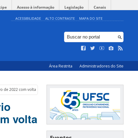
cipe
Acesso à informação
Legislação
Canais
ACESSIBILIDADE
ALTO CONTRASTE
MAPA DO SITE
Área Restrita
Administradores do Site
o de 2022 com volta às aulas presenciais
io
om volta
Eventos