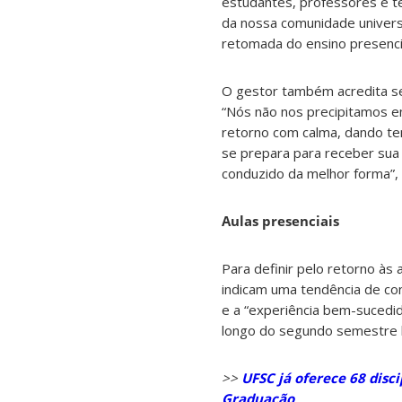
estudantes, professores e t
da nossa comunidade universi
retomada do ensino presencia
O gestor também acredita ser
“Nós não nos precipitamos e
retorno com calma, dando te
se prepara para receber sua
conduzido da melhor forma”,
Aulas presenciais
Para definir pelo retorno às
indicam uma tendência de co
e a “experiência bem-sucedid
longo do segundo semestre 
>>
UFSC já oferece 68 disci
Graduação